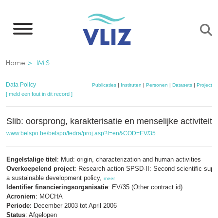
Overslaan
en
naar
de
Kruimelpad
Home
IMIS
inhoud
gaan
Data Policy
Publicaties
|
Instituten
|
Personen
|
Datasets
|
Projecten
[ meld een fout in dit record ]
Slib: oorsprong, karakterisatie en menselijke activiteit
www.belspo.be/belspo/fedra/proj.asp?l=en&COD=EV/35
Engelstalige titel
: Mud: origin, characterization and human activities
Overkoepelend project
: Research action SPSD-II: Second scientific suppo
a sustainable development policy,
meer
Identifier financieringsorganisatie
: EV/35 (Other contract id)
Acroniem
: MOCHA
Periode:
December 2003 tot April 2006
Status
: Afgelopen