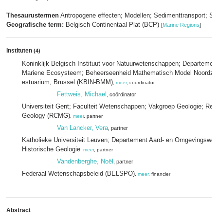
Thesaurustermen
Antropogene effecten; Modellen; Sedimenttransport; Sli
Geografische term:
Belgisch Continentaal Plat (BCP)
[
Marine Regions
]
Instituten
(4)
Koninklijk Belgisch Instituut voor Natuurwetenschappen; Departemen
Mariene Ecosysteem; Beheerseenheid Mathematisch Model Noordzee
estuarium; Brussel (KBIN-BMM)
,
meer
, coördinator
Fettweis, Michael
, coördinator
Universiteit Gent; Faculteit Wetenschappen; Vakgroep Geologie; Ren
Geology (RCMG)
,
meer
, partner
Van Lancker, Vera
, partner
Katholieke Universiteit Leuven; Departement Aard- en Omgevingswet
Historische Geologie
,
meer
, partner
Vandenberghe, Noël
, partner
Federaal Wetenschapsbeleid (BELSPO)
,
meer
, financier
Abstract