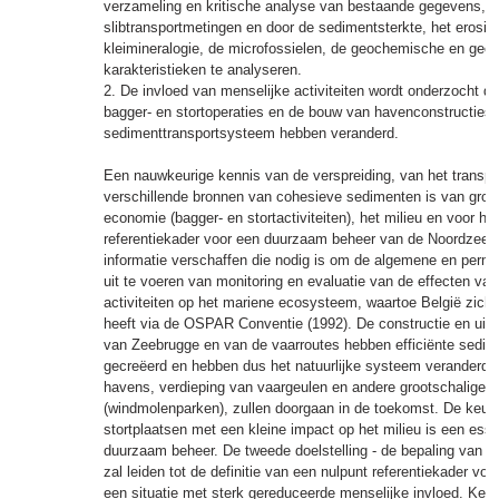
verzameling en kritische analyse van bestaande gegevens, d
slibtransportmetingen en door de sedimentsterkte, het erosie
kleimineralogie, de microfossielen, de geochemische en geol
karakteristieken te analyseren.
2. De invloed van menselijke activiteiten wordt onderzocht d
bagger- en stortoperaties en de bouw van havenconstructies
sedimenttransportsysteem hebben veranderd.
Een nauwkeurige kennis van de verspreiding, van het transp
verschillende bronnen van cohesieve sedimenten is van groo
economie (bagger- en stortactiviteiten), het milieu en voor h
referentiekader voor een duurzaam beheer van de Noordzee. H
informatie verschaffen die nodig is om de algemene en perma
uit te voeren van monitoring en evaluatie van de effecten va
activiteiten op het mariene ecosysteem, waartoe België zich
heeft via de OSPAR Conventie (1992). De constructie en uitb
van Zeebrugge en van de vaarroutes hebben efficiënte sedim
gecreëerd en hebben dus het natuurlijke systeem veranderd. 
havens, verdieping van vaargeulen en andere grootschalige p
(windmolenparken), zullen doorgaan in de toekomst. De keuze
stortplaatsen met een kleine impact op het milieu is een esse
duurzaam beheer. De tweede doelstelling - de bepaling van d
zal leiden tot de definitie van een nulpunt referentiekader voo
een situatie met sterk gereduceerde menselijke invloed. Kenn