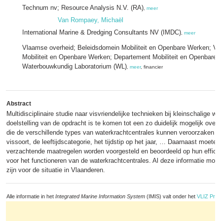
Technum nv; Resource Analysis N.V. (RA)
,
meer
Van Rompaey, Michaël
International Marine & Dredging Consultants NV (IMDC)
,
meer
Vlaamse overheid; Beleidsdomein Mobiliteit en Openbare Werken; Vl
Mobiliteit en Openbare Werken; Departement Mobiliteit en Openbare
Waterbouwkundig Laboratorium (WL)
,
meer
, financier
Abstract
Multidisciplinaire studie naar visvriendelijke technieken bij kleinschalige w
doelstelling van de opdracht is te komen tot een zo duidelijk mogelijk over
die de verschillende types van waterkrachtcentrales kunnen veroorzaken in
vissoort, de leeftijdscategorie, het tijdstip op het jaar, … Daarnaast moeten
verzachtende maatregelen worden voorgesteld en beoordeeld op hun efficië
voor het functioneren van de waterkrachtcentrales. Al deze informatie mo
zijn voor de situatie in Vlaanderen.
Alle informatie in het
Integrated Marine Information System
(IMIS) valt onder het
VLIZ Priv