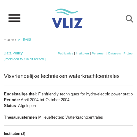
Overslaan
en
naar
de
Kruimelpad
Home
IMIS
inhoud
gaan
Data Policy
Publicaties
|
Instituten
|
Personen
|
Datasets
|
Projecten
[ meld een fout in dit record ]
Visvriendelijke technieken waterkrachtcentrales
Engelstalige titel
: Fishfriendly techniques for hydro-electric power station
Periode:
April 2004 tot Oktober 2004
Status
: Afgelopen
Thesaurustermen
Milieueffecten; Waterkrachtcentrales
Instituten
(3)