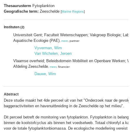
Thesaurusterm
Fytoplankton
Geografische term:
Zeeschelde
[
Marine Regions
]
Instituten
(2)
Universiteit Gent; Faculteit Wetenschappen; Vakgroep Biologie; Labor
Aquatische Ecologie (PAE)
,
meer
, partner
Vyverman, Wim
Van Wichelen, Jeroen
Vlaamse overheid; Beleidsdomein Mobiliteit en Openbare Werken; W
Afdeling Zeeschelde
,
meer
, financier
Dauwe, Wim
Abstract
Deze studie maakt het 4de perceel uit van het "Onderzoek naar de gevolg
baggeractiviteiten en havenuitbreiding in de Zeeschelde op het milieu".
Dit perceel betreft de monitoring van fytoplankton. Fytoplankton is belangri
binnen de koolstofcyclus als binnen het voedselweb. Totaal chlorofyl a ka
voor de totale fytoplanktonbiomassa. De ecologische modellering vereist ee