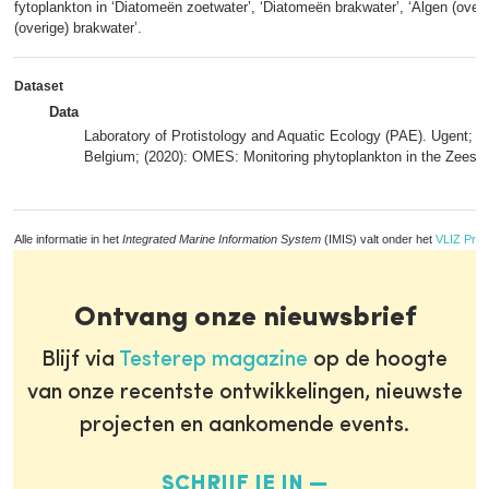
fytoplankton in ‘Diatomeën zoetwater’, ‘Diatomeën brakwater’, ‘Algen (overi
(overige) brakwater’.
Dataset
Data
Laboratory of Protistology and Aquatic Ecology (PAE). Ugent;
Belgium; (2020): OMES: Monitoring phytoplankton in the Zeesc
Alle informatie in het
Integrated Marine Information System
(IMIS) valt onder het
VLIZ Priv
Ontvang onze nieuwsbrief
Blijf via
Testerep magazine
op de hoogte
van onze recentste ontwikkelingen, nieuwste
projecten en aankomende events.
SCHRIJF JE IN