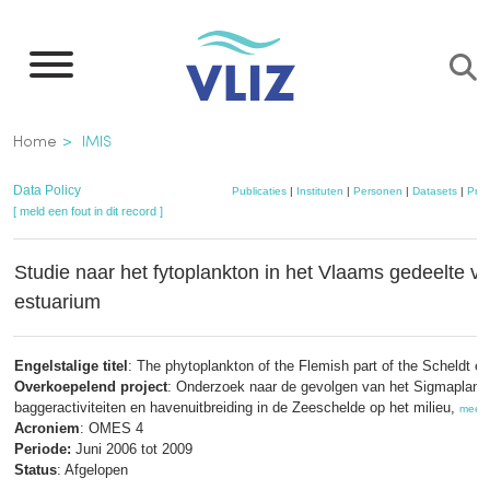
Overslaan
en
naar
de
Kruimelpad
Home
IMIS
inhoud
gaan
Data Policy
Publicaties
|
Instituten
|
Personen
|
Datasets
|
Proj
[ meld een fout in dit record ]
Studie naar het fytoplankton in het Vlaams gedeelte v
estuarium
Engelstalige titel
: The phytoplankton of the Flemish part of the Scheldt es
Overkoepelend project
: Onderzoek naar de gevolgen van het Sigmaplan,
baggeractiviteiten en havenuitbreiding in de Zeeschelde op het milieu,
meer
Acroniem
: OMES 4
Periode:
Juni 2006 tot 2009
Status
: Afgelopen