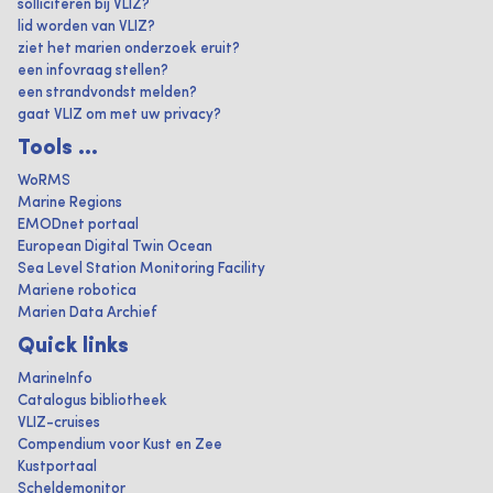
solliciteren bij VLIZ?
lid worden van VLIZ?
ziet het marien onderzoek eruit?
een infovraag stellen?
een strandvondst melden?
gaat VLIZ om met uw privacy?
Tools ...
WoRMS
Marine Regions
EMODnet portaal
European Digital Twin Ocean
Sea Level Station Monitoring Facility
Mariene robotica
Marien Data Archief
Quick links
MarineInfo
Catalogus bibliotheek
VLIZ-cruises
Compendium voor Kust en Zee
Kustportaal
Scheldemonitor