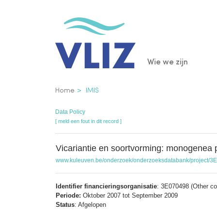
Overslaan
en
naar
de
Main
Wie we zijn
inhoud
gaan
navigatio
Kruimelpad
Home
IMIS
Data Policy
[ meld een fout in dit record ]
Vicariantie en soortvorming: monogenea 
www.kuleuven.be/onderzoek/onderzoeksdatabank/project/3
Identifier financieringsorganisatie
: 3E070498 (Other con
Periode:
Oktober 2007 tot September 2009
Status
: Afgelopen