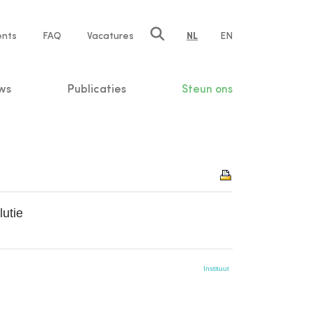
ents
FAQ
Vacatures
NL
EN
n
ws
Publicaties
Steun ons
utie
Instituut