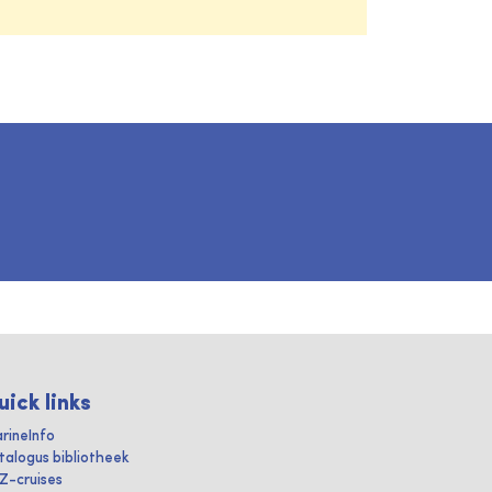
uick links
rineInfo
talogus bibliotheek
IZ-cruises