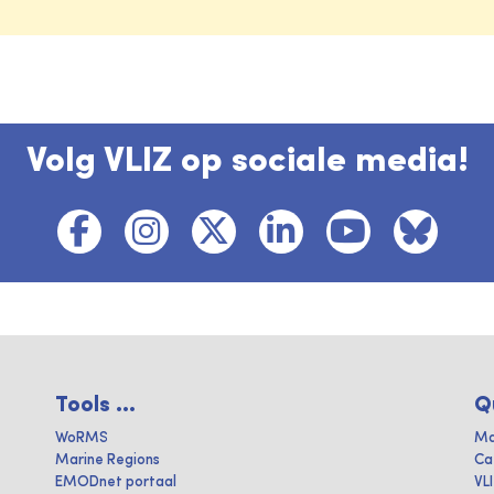
Volg VLIZ op sociale media!
Tools ...
Q
WoRMS
Ma
Marine Regions
Ca
EMODnet portaal
VL