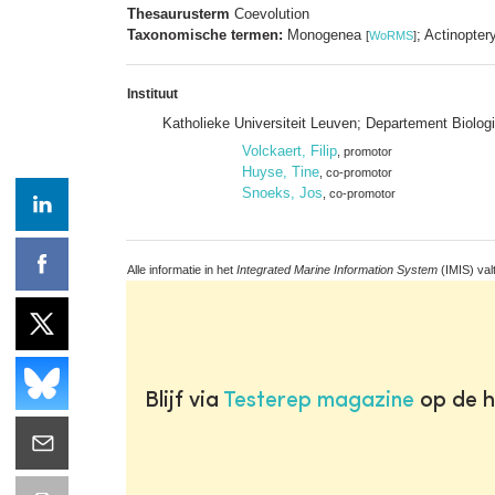
Thesaurusterm
Coevolution
Taxonomische termen:
Monogenea
; Actinopter
[
WoRMS
]
Instituut
Katholieke Universiteit Leuven; Departement Biologi
Volckaert, Filip
, promotor
Huyse, Tine
, co-promotor
Snoeks, Jos
, co-promotor
Alle informatie in het
Integrated Marine Information System
(IMIS) val
Blijf via
Testerep magazine
op de h