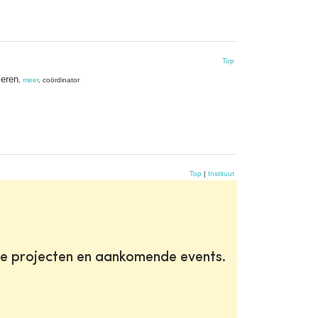
Top
ieren
,
meer
, coördinator
Top
|
Instituut
te projecten en aankomende events.