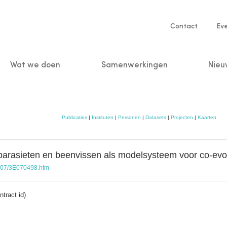
Service
Contact
Ev
navigatio
Wat we doen
Samenwerkingen
Nieu
n
Publicaties
|
Instituten
|
Personen
|
Datasets
|
Projecten
|
Kaarten
parasieten en beenvissen als modelsysteem voor co-evol
E07/3E070498.htm
tract id)