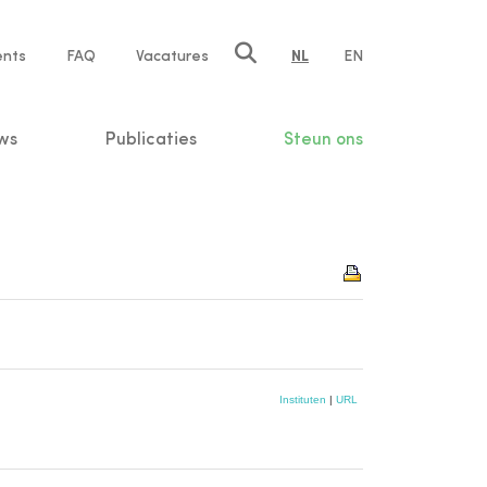
ents
FAQ
Vacatures
NL
EN
n
ws
Publicaties
Steun ons
Instituten
|
URL