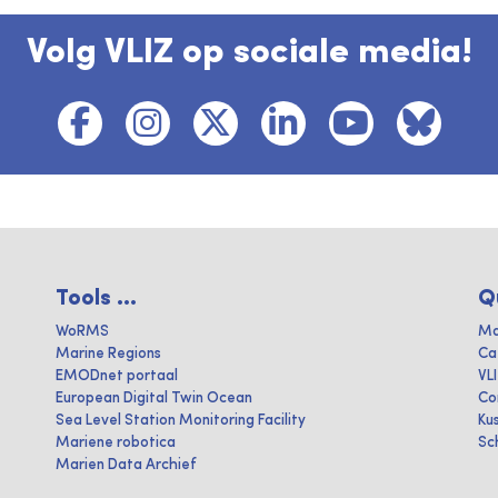
Volg VLIZ op sociale media!
Tools ...
Q
WoRMS
Ma
Marine Regions
Ca
EMODnet portaal
VL
European Digital Twin Ocean
Co
Sea Level Station Monitoring Facility
Ku
Mariene robotica
Sc
Marien Data Archief