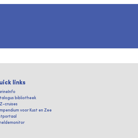
uick links
rineInfo
talogus bibliotheek
IZ-cruises
mpendium voor Kust en Zee
stportaal
heldemonitor