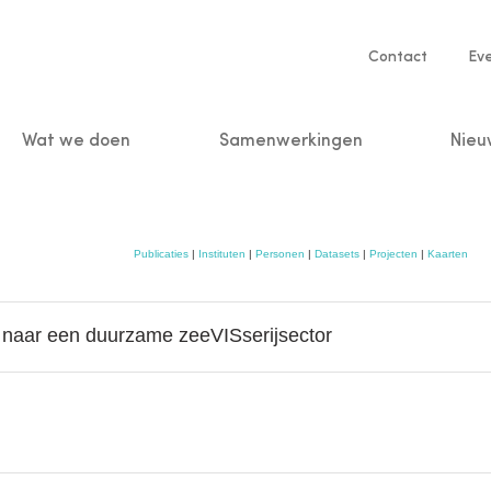
Service
Contact
Ev
navigatio
Wat we doen
Samenwerkingen
Nieu
n
Publicaties
|
Instituten
|
Personen
|
Datasets
|
Projecten
|
Kaarten
e naar een duurzame zeeVISserijsector