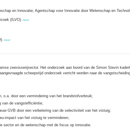
chap en Innovatie; Agentschap voor Innovatie door Wetenschap en Technol
erzoek (ILVO)
,
meer
O)
,
meer
se zeevisserijsector. Het onderzoek aan boord van de Simon Stevin kadert in
e aangevraagde scheepstijd onderzoek verricht worden naar de vangstscheiding
n, o.a. door een vermindering van het brandstofverbruik;
 van de vangstefficiëntie;
euw GVB door een verbetering van de selectiviteit van het vistuig;
eu-impact van het vistuig te verminderen;
e sector en de wetenschap met de focus op innovatie.