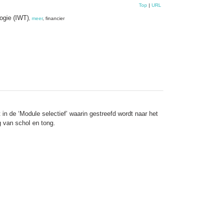
Top
|
URL
ogie (IWT)
,
meer
, financier
 de ‘Module selectief’ waarin gestreefd wordt naar het
 van schol en tong.