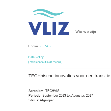
Overslaan
en
naar
de
Main
Wie we zijn
inhoud
gaan
navigatio
Kruimelpad
Home
IMIS
Data Policy
[ meld een fout in dit record ]
TECHnische innovaties voor een transiti
Acroniem
: TECHVIS
Periode:
September 2013 tot Augustus 2017
Status
: Afgelopen