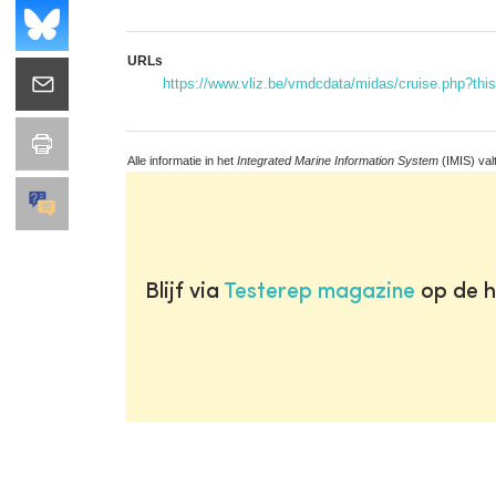
URLs
https://www.vliz.be/vmdcdata/midas/cruise.php?th
Alle informatie in het
Integrated Marine Information System
(IMIS) val
Blijf via
Testerep magazine
op de h