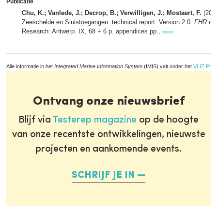
Publicatie
Chu, K.; Vanlede, J.; Decrop, B.; Verwilligen, J.; Mostaert, F.
(2017
Zeeschelde en Sluistoegangen: technical report. Version 2.0.
FHR rep
Research: Antwerp. IX, 68 + 6 p. appendices pp.,
meer
Alle informatie in het
Integrated Marine Information System
(IMIS) valt onder het
VLIZ Priv
Ontvang onze nieuwsbrief
Blijf via
Testerep magazine
op de hoogte
van onze recentste ontwikkelingen, nieuwste
projecten en aankomende events.
SCHRIJF JE IN