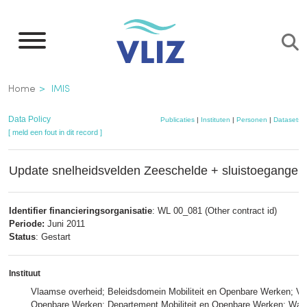
Overslaan
en
naar
de
Kruimelpad
Home
IMIS
inhoud
gaan
Data Policy
Publicaties
|
Instituten
|
Personen
|
Datasets
[ meld een fout in dit record ]
Update snelheidsvelden Zeeschelde + sluistoegangen
Identifier financieringsorganisatie
: WL 00_081 (Other contract id)
Periode:
Juni 2011
Status
: Gestart
Instituut
Vlaamse overheid; Beleidsdomein Mobiliteit en Openbare Werken; Vlaa
Openbare Werken; Departement Mobiliteit en Openbare Werken; Wat