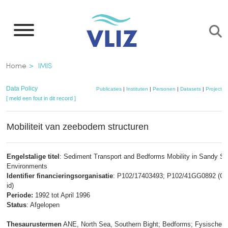
Overslaan
en
naar
de
Kruimelpad
Home
IMIS
inhoud
gaan
Data Policy
Publicaties
|
Instituten
|
Personen
|
Datasets
|
Projecten
[ meld een fout in dit record ]
Mobiliteit van zeebodem structuren
Engelstalige titel
: Sediment Transport and Bedforms Mobility in Sandy Sh
Environments
Identifier financieringsorganisatie
: P102/17403493; P102/41GG0892 (Oth
id)
Periode:
1992 tot April 1996
Status
: Afgelopen
Thesaurustermen
ANE, North Sea, Southern Bight; Bedforms; Fysische