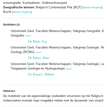
oceanografie; Kustwateren; Sedimenttransport
Geografische termen:
Belgisch Continentaal Plat (BCP)
; Z
[
Marine Regions
]
Bocht
[
Marine Regions
]
Instituten
(3)
Universiteit Gent; Faculteit Wetenschappen; Vakgroep Geografie; Afd
Geografie
,
meer
De Moor, Guy
Universiteit Gent; Faculteit Wetenschappen; Vakgroep Geologie; Ren
Geology (RCMG)
,
meer
De Batist, Marc
Universiteit Gent; Faculteit Wetenschappen; Vakgroep Geologie; Labo
Toegepaste Geologie en Hydrogeologie
,
meer
De Breuck, William
Abstract
De mobiliteit van de oppervlakkige zeebodem structuren op het Belgisch Co
onderzoeken evenals haar mogelijke relatie met de dynamiek van strand en 