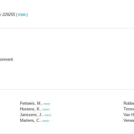
y 229255
[
OWA
]
ronment
Fettweis, M.
Robbe
,
meer
Hostens, K.
Timme
,
meer
Janssens, J.
Van H
,
meer
Martens, C.
Verwa
,
meer