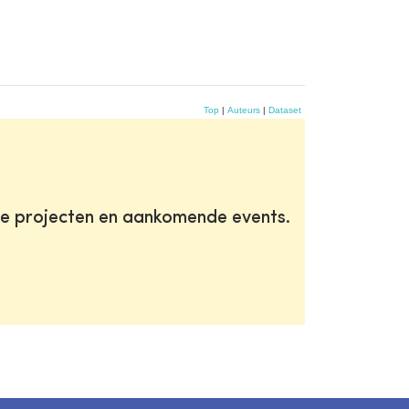
Top
|
Auteurs
|
Dataset
te projecten en aankomende events.