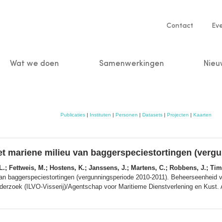
Service
Contact
Ev
navigatio
Wat we doen
Samenwerkingen
Nieu
n
Publicaties
|
Instituten
|
Personen
|
Datasets
|
Projecten
|
Kaarten
et mariene milieu van baggerspeciestortingen (verg
L.; Fettweis, M.; Hostens, K.; Janssens, J.; Martens, C.; Robbens, J.; Ti
 van baggerspeciestortingen (vergunningsperiode 2010-2011). Beheerseenheid
derzoek (ILVO-Visserij)/Agentschap voor Maritieme Dienstverlening en Kust. 