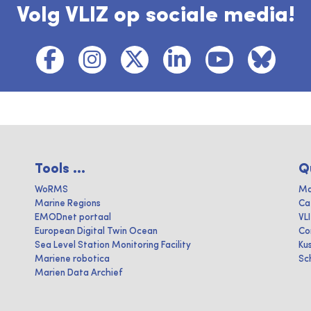
Volg VLIZ op sociale media!
Tools ...
Q
WoRMS
Ma
Marine Regions
Ca
EMODnet portaal
VL
European Digital Twin Ocean
Co
Sea Level Station Monitoring Facility
Ku
Mariene robotica
Sc
Marien Data Archief