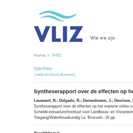
Overslaan
en
naar
de
Main
Wie we zijn
inhoud
gaan
navigatio
Kruimelpad
Home
IMIS
Data Policy
[ meld een fout in dit record ]
Syntheserapport over de effecten op h
Lauwaert, B.; Delgado, R.; Derweduwen, J.; Devriese, 
Syntheserapport over de effecten op het mariene milieu
Schelde-estuarium/Instituut voor Landbouw- en Visserijon
Toegang/Waterbouwkundig La: Brussels. 16 pp.
Beschikbaar in