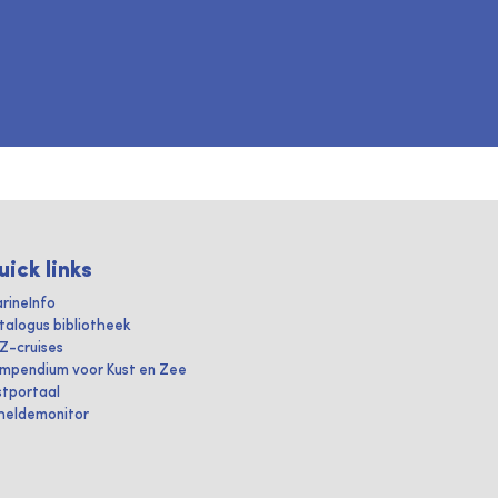
uick links
rineInfo
talogus bibliotheek
IZ-cruises
mpendium voor Kust en Zee
stportaal
heldemonitor