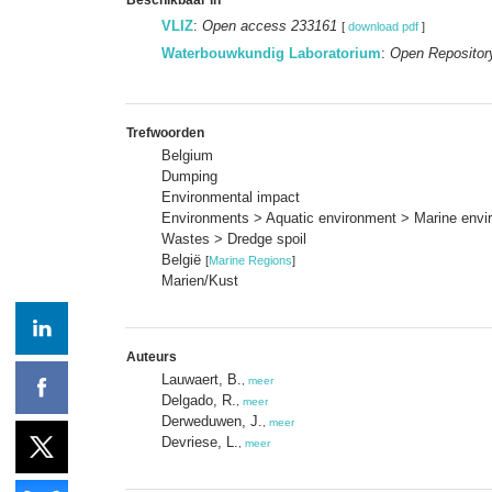
VLIZ
:
Open access 233161
[
download pdf
]
Waterbouwkundig Laboratorium
:
Open Repositor
Trefwoorden
Belgium
Dumping
Environmental impact
Environments > Aquatic environment > Marine envi
Wastes > Dredge spoil
België
[
Marine Regions
]
Marien/Kust
Auteurs
Lauwaert, B.
,
meer
Delgado, R.
,
meer
Derweduwen, J.
,
meer
Devriese, L.
,
meer