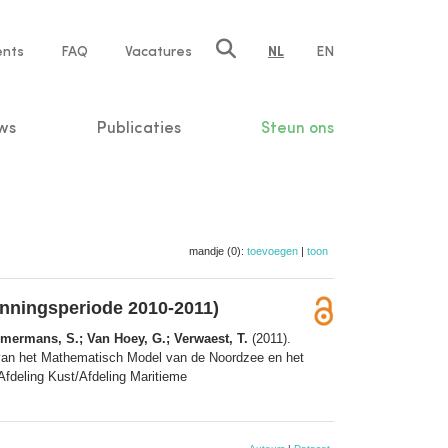
ents
FAQ
Vacatures
NL
EN
n
ws
Publicaties
Steun ons
mandje (0):
toevoegen
|
toon
unningsperiode 2010-2011)
mmermans, S.; Van Hoey, G.; Verwaest, T.
(2011).
 van het Mathematisch Model van de Noordzee en het
Afdeling Kust/Afdeling Maritieme