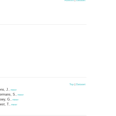
Auteurs
|
Dataset
Top
|
Dataset
ns, J.
,
meer
rmans, S.
,
meer
oey, G.
,
meer
est, T.
,
meer