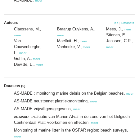
AS-MADE,
meer
Auteurs
Top
|
Datasets
Claessens, M.
Braarup Cuykens, A.
Mees, J.
,
,
,
meer
Stienen, E.
meer
meer
Van
Maelfait, H.
Janssen, C.R.
,
meer
,
Cauwenberghe,
Vanhecke, V.
,
meer
meer
L.
,
meer
Goffin, A.
,
meer
Dewitte, E.
,
meer
Datasets
(5)
AS-MADE : monitoring marine debris on the Belgian beaches,
meer
AS-MADE neustonnet plastiekmonitoring,
meer
AS-MADE vrijwilligersgegevens,
meer
Evaluatie van Marien Afval in de zone van het Belgisch
AS-MADE
:
Continentaal Plat: voorkomen en effecten,
meer
Monitoring of marine litter in the OSPAR region: beach surveys,
meer