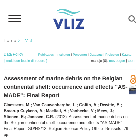
Overslaan
en
naar
de
Kruimelpad
Home
IMIS
inhoud
gaan
Data Policy
Publicaties
|
Instituten
|
Personen
|
Datasets
|
Projecten
|
Kaarten
[ meld een fout in dit record ]
mandje (0):
toevoegen
|
toon
Assessment of marine debris on the Belgian
continental shelf: occurrence and effects "AS-
MADE": Final Report
Claessens, M.; Van Cauwenberghe, L.; Goffin, A.; Dewitte, E.;
Braarup Cuykens, A.; Maelfait, H.; Vanhecke, V.; Mees, J.;
Stienen, E.; Janssen, C.R.
(2013). Assessment of marine debris on
the Belgian continental shelf: occurrence and effects "AS-MADE":
Final Report. SD/NS/12. Belgian Science Policy Office: Brussels. 79
pp.