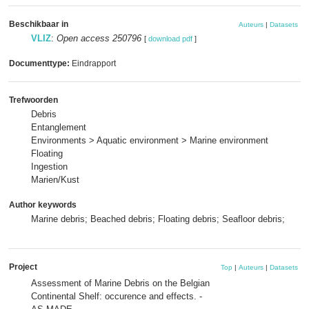
Beschikbaar in
Auteurs
|
Datasets
VLIZ
:
Open access 250796
[
download pdf
]
Documenttype:
Eindrapport
Trefwoorden
Debris
Entanglement
Environments > Aquatic environment > Marine environment
Floating
Ingestion
Marien/Kust
Author keywords
Marine debris; Beached debris; Floating debris; Seafloor debris;
Project
Top
|
Auteurs
|
Datasets
Assessment of Marine Debris on the Belgian
Continental Shelf: occurence and effects. -