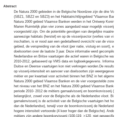
Abstract
De Natura 2000 gebieden in de Belgische Noordzee zijn de drie Vogel
(SBZ1, SBZ2 en SBZ3) en het Habitatrichtlijngebied “Vlaamse Bank
Natura 2000 gebied Vlaamse Banken werden in het Ontwerp Koninkli
Marien Ruimtelijk plan vier zones aangeduid waar mogelijk visserij
voorgesteld zijn. Om de potentiële gevolgen van dergelijke maatreg
aanwezige habitats (herstel) en op de visserijsector (verlies van vis
inschatten, is er nood aan een gedetailleerd overzicht van de visserija
gebied, de verspreiding van de vloot (per natie, vistuig en soort), en
doelsoorten over de laatste 3 jaar. Deze informatie werd gecompilee
Nederlandse en Britse vaartuigen die actief waren in Belgische wate
2010-2012, gebaseerd op VMS data en logboekgegevens. Informatie
Duitse en Deense vaartuigen kon niet verkregen worden.De resultat
op visserij-intensiteit en aanvoer van doelsoorten zijn weergegeven p
métier en per kwartaal voor activiteit binnen het BNZ in het algemee
Natura 2000 gebied Vlaamse Banken en de vier voorgestelde zones i
het niveau van het BNZ en het Natura 2000 gebied Vlaamse Banken 
periode 2010- 2012 de métiers garnaalvisserij en boomkorvisserij (70
belangrijkst, zowel voor de Belgische als de Nederlandse vloot. Bin
garnalenvisserij is de activiteit van de Belgische vaartuigen het hoo
dan de Nederlandse), terwijl voor de boomkorvisserij de Nederlandse
hogere intensiteit vertoonde (4 keer hoger dan de Belgische). Ande
métiers zijn andere boomkorvisserij (100-119, >120, niet gespecifieer