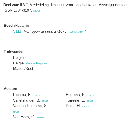
ILVO Mededeling. Instituut voor Landbouw- en Visserijonderzoek 
Deel van:
ISSN 1784-3197,
meer
Beschikbaar in
VLIZ
:
Non-open access 271073
[
aanvragen
]
Trefwoorden
Belgium
België
[
Marine Regions
]
Marien/Kust
Auteurs
Pecceu, E.
Hostens, K.
,
meer
,
meer
Vanelslander, B.
Torreele, E.
,
meer
,
meer
Vandendriessche, S.
Polet, H.
,
,
meer
meer
Van Hoey, G.
,
meer