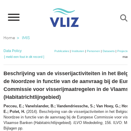
Overslaan
en
naar
de
Kruimelpad
Home
IMIS
inhoud
gaan
Data Policy
Publicaties
|
Instituten
|
Personen
|
Datasets
|
Projecten
[ meld een fout in dit record ]
mandj
Beschrijving van de visserijactiviteiten in het Belg
de Noordzee in functie van de aanvraag bij de Eur
Commissie voor visserijmaatregelen in de Vlaams
(Habitatrichtlijngebied)
Pecceu, E.; Vanelslander, B.; Vandendriessche, S.; Van Hoey, G.; Hoste
E.; Polet, H.
(2014). Beschrijving van de visserijactiviteiten in het Belgisc
Noordzee in functie van de aanvraag bij de Europese Commissie voor visse
Vlaamse Banken (Habitatrichtlijngebied).
ILVO Mededeling
, 156. ILVO: Mer
Bijlagen pp.