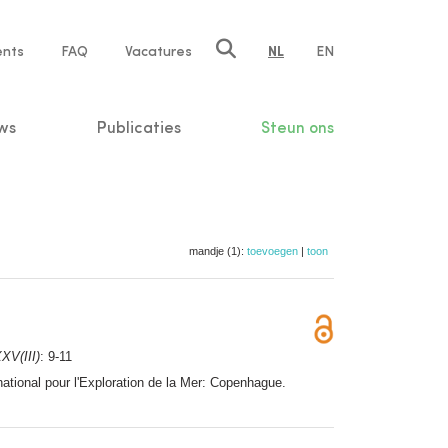
ents
FAQ
Vacatures
NL
EN
n
ws
Publicaties
Steun ons
mandje (1):
toevoegen
|
toon
XV(III)
: 9-11
ational pour l'Exploration de la Mer: Copenhague.