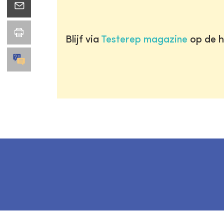
Blijf via
Testerep magazine
op de h