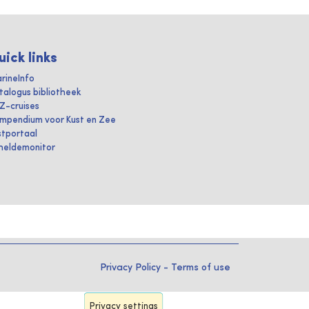
uick links
rineInfo
talogus bibliotheek
IZ-cruises
mpendium voor Kust en Zee
stportaal
heldemonitor
Privacy Policy
-
Terms of use
Privacy settings