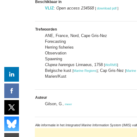
Beschikbaar in
VLIZ
:
Open access 234568
[
download pdf
]
Trefwoorden
ANE, France, Nord, Cape Gris-Nez
Forecasting
Herring fisheries
Observation
Spawning
Clupea harengus
Linnaeus, 1758
[
WoRMS
]
Belgische kust
; Cap Gris-Nez
[
Marine Regions
]
[
Marine
Marien/Kust
Auteur
Gilson, G.
,
meer
Alle informatie in het
Integrated Marine Information System
(IMIS) val