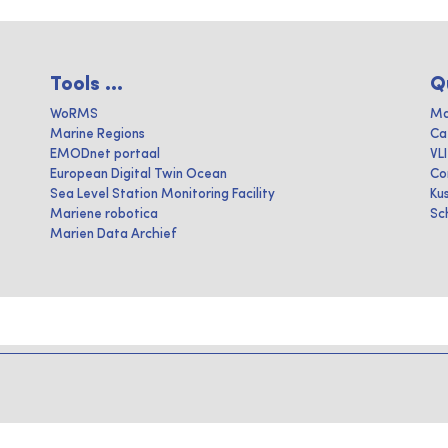
Tools ...
Q
WoRMS
Ma
Marine Regions
Ca
EMODnet portaal
VL
European Digital Twin Ocean
Co
Sea Level Station Monitoring Facility
Ku
Mariene robotica
Sc
Marien Data Archief