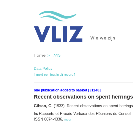
Overslaan
en
naar
de
Main
Wie we zijn
inhoud
gaan
navigatio
Kruimelpad
Home
IMIS
Data Policy
[ meld een fout in dit record ]
one publication added to basket [31140]
Recent observations on spent herrings
Gilson, G.
(1933). Recent observations on spent herring
Rapports et Procès-Verbaux des Réunions du Conseil Pe
In:
ISSN 0074-4336,
meer