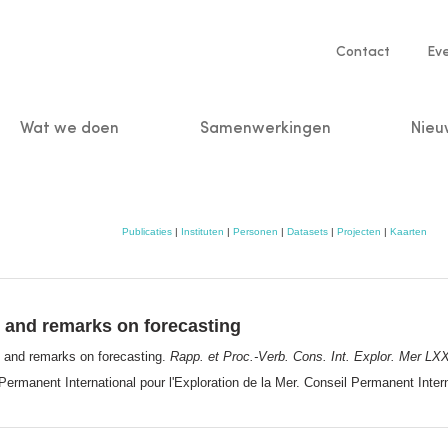
Service
Contact
Ev
navigatio
Wat we doen
Samenwerkingen
Nieu
n
Publicaties
|
Instituten
|
Personen
|
Datasets
|
Projecten
|
Kaarten
 and remarks on forecasting
s and remarks on forecasting.
Rapp. et Proc.-Verb. Cons. Int. Explor. Mer LXX
rmanent International pour l'Exploration de la Mer. Conseil Permanent Intern