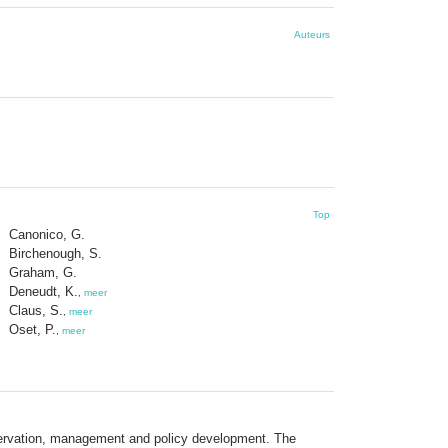
Auteurs
Top
Canonico, G.
Birchenough, S.
Graham, G.
Deneudt, K.
,
meer
Claus, S.
,
meer
Oset, P.
,
meer
onservation, management and policy development. The