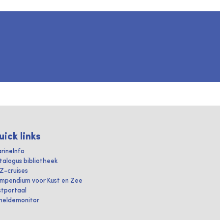
uick links
rineInfo
talogus bibliotheek
IZ-cruises
mpendium voor Kust en Zee
stportaal
heldemonitor