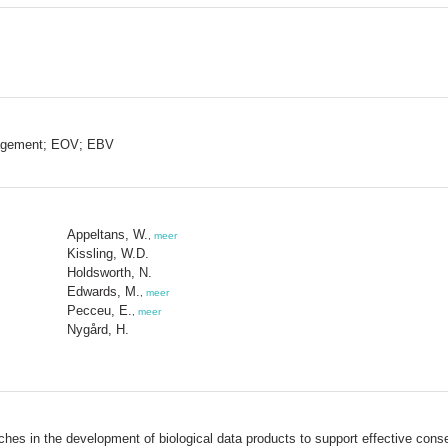
ngagement; EOV; EBV
Appeltans, W.
,
meer
Kissling, W.D.
Holdsworth, N.
Edwards, M.
,
meer
Pecceu, E.
,
meer
Nygård, H.
oaches in the development of biological data products to support effective c