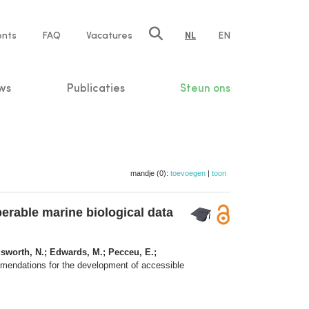
ents
FAQ
Vacatures
NL
EN
n
ws
Publicaties
Steun ons
mandje (0):
toevoegen
|
toon
erable marine biological data
ldsworth, N.; Edwards, M.; Pecceu, E.;
mmendations for the development of accessible