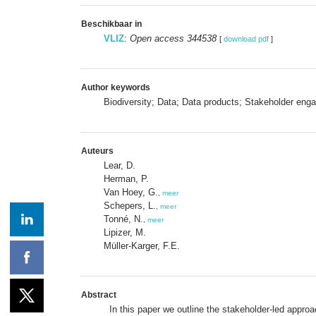
Beschikbaar in
VLIZ
:
Open access 344538
[
download pdf
]
Author keywords
Biodiversity; Data; Data products; Stakeholder e
Auteurs
Lear, D.
Herman, P.
Van Hoey, G.
,
meer
Schepers, L.
,
meer
Tonné, N.
,
meer
Lipizer, M.
Müller-Karger, F.E.
Abstract
In this paper we outline the stakeholder-led appr