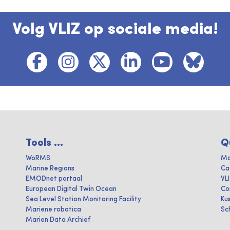
Volg VLIZ op sociale media!
Tools ...
Q
WoRMS
Ma
Marine Regions
Ca
EMODnet portaal
VL
European Digital Twin Ocean
Co
Sea Level Station Monitoring Facility
Ku
Mariene robotica
Sc
Marien Data Archief