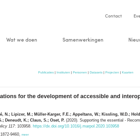
Service
Contact
Ev
navigatio
Wat we doen
Samenwerkingen
Nieu
n
Publicaties
|
Instituten
|
Personen
|
Datasets
|
Projecten
|
Kaarten
tions for the development of accessible and interop
é, N.; Lipizer, M.; Müller-Karger, F.E.; Appeltans, W.; Kissling, W.D.; Ho
; Deneudt, K.; Claus, S.; Oset, P.
(2020). Supporting the essential - Reco
licy 117
: 103958.
https://dx.doi.org/10.1016/j.marpol.2020.103958
N 1872-9460,
meer