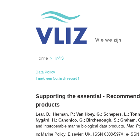
Overslaan
en
naar
de
Main
Wie we zijn
inhoud
gaan
navigatio
Kruimelpad
Home
IMIS
Data Policy
[ meld een fout in dit record ]
Supporting the essential - Recommenda
products
Lear, D.; Herman, P.; Van Hoey, G.; Schepers, L.; Tonn
Nygård, H.; Canonico, G.; Birchenough, S.; Graham, G.
and interoperable marine biological data products.
Mar. Po
Marine Policy. Elsevier: UK. ISSN 0308-597X; e-ISS
In: