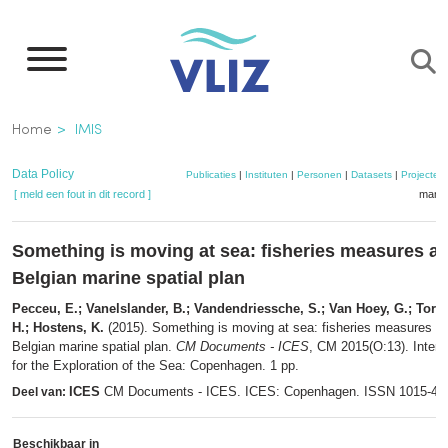
Overslaan
en
naar
de
Kruimelpad
Home
IMIS
inhoud
gaan
Data Policy
Publicaties
|
Instituten
|
Personen
|
Datasets
|
Projecten
[ meld een fout in dit record ]
mandj
Something is moving at sea: fisheries measures as 
Belgian marine spatial plan
Pecceu, E.; Vanelslander, B.; Vandendriessche, S.; Van Hoey, G.; Torree
H.; Hostens, K.
(2015). Something is moving at sea: fisheries measures as 
Belgian marine spatial plan.
CM Documents - ICES
, CM 2015(O:13). Intern
for the Exploration of the Sea: Copenhagen. 1 pp.
ICES
CM Documents - ICES. ICES: Copenhagen. ISSN 1015-47
Deel van:
Beschikbaar in