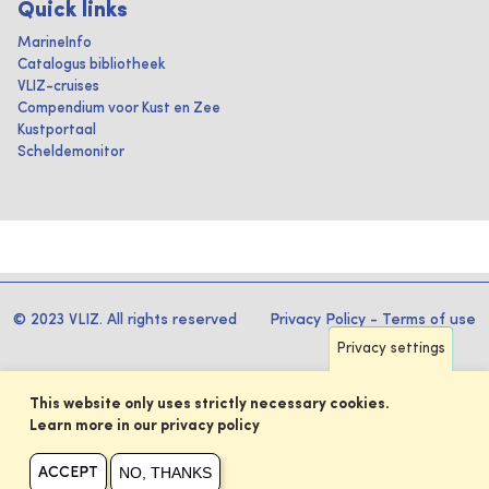
Quick links
MarineInfo
Catalogus bibliotheek
VLIZ-cruises
Compendium voor Kust en Zee
Kustportaal
Scheldemonitor
© 2023 VLIZ. All rights reserved
Privacy Policy
-
Terms of use
Privacy settings
This website only uses strictly necessary cookies.
Learn more in our privacy policy
NO, THANKS
ACCEPT