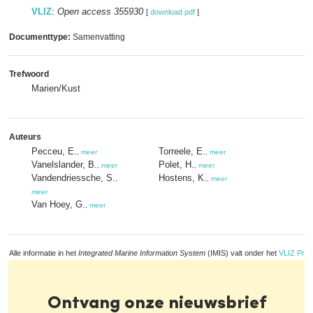
VLIZ
:
Open access 355930
[
download pdf
]
Documenttype:
Samenvatting
Trefwoord
Marien/Kust
Auteurs
Pecceu, E.
Torreele, E.
,
meer
,
meer
Vanelslander, B.
Polet, H.
,
meer
,
meer
Vandendriessche, S.
Hostens, K.
,
,
meer
meer
Van Hoey, G.
,
meer
Alle informatie in het
Integrated Marine Information System
(IMIS) valt onder het
VLIZ Priv
Ontvang onze nieuwsbrief