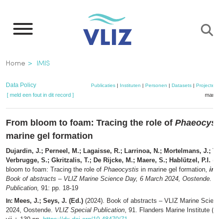
Overslaan
en
naar
de
Kruimelpad
Home
IMIS
inhoud
gaan
Data Policy
Publicaties
|
Instituten
|
Personen
|
Datasets
|
Projecten
[ meld een fout in dit record ]
mandj
From bloom to foam: Tracing the role of
Phaeocyst
marine gel formation
Dujardin, J.; Perneel, M.; Lagaisse, R.; Larrinoa, N.; Mortelmans, J.; Th
Verbrugge, S.; Gkritzalis, T.; De Rijcke, M.; Maere, S.; Hablützel, P.I.
(2
bloom to foam: Tracing the role of
Phaeocystis
in marine gel formation,
in
:
Book of abstracts – VLIZ Marine Science Day, 6 March 2024, Oostende. V
Publication,
91: pp. 18-19
Mees, J.; Seys, J. (Ed.)
(2024). Book of abstracts – VLIZ Marine Scien
In:
2024, Oostende.
VLIZ Special Publication
, 91. Flanders Marine Institute (