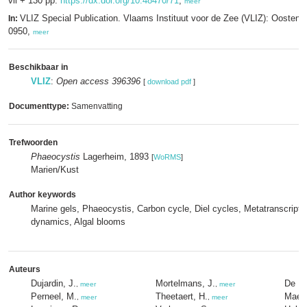
vii + 130 pp.
https://dx.doi.org/10.48470/71
,
meer
VLIZ Special Publication. Vlaams Instituut voor de Zee (VLIZ): Oosten
In:
0950,
meer
Beschikbaar in
VLIZ
:
Open access 396396
[
download pdf
]
Documenttype:
Samenvatting
Trefwoorden
Phaeocystis
Lagerheim, 1893
[
WoRMS
]
Marien/Kust
Author keywords
Marine gels, Phaeocystis, Carbon cycle, Diel cycles, Metatranscrip
dynamics, Algal blooms
Auteurs
Dujardin, J.
Mortelmans, J.
De Ri
,
meer
,
meer
Perneel, M.
Theetaert, H.
Maere
,
meer
,
meer