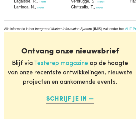
Lagaisse, R.
Verbrugge, S.
Hablüt
,
meer
,
meer
Larrinoa, N.
Gkritzalis, T.
,
meer
,
meer
Alle informatie in het
Integrated Marine Information System
(IMIS) valt onder het
VLIZ Priv
Ontvang onze nieuwsbrief
Blijf via
Testerep magazine
op de hoogte
van onze recentste ontwikkelingen, nieuwste
projecten en aankomende events.
SCHRIJF JE IN