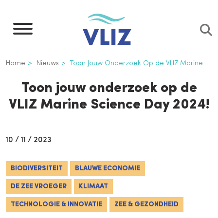
Overslaan
en
naar
de
Kruimelpad
Home
Nieuws
Toon Jouw Onderzoek Op de VLIZ Marine Science Day 2024!
inhoud
gaan
Toon jouw onderzoek op de
VLIZ Marine Science Day 2024!
10 / 11 / 2023
BIODIVERSITEIT
BLAUWE ECONOMIE
DE ZEE VROEGER
KLIMAAT
TECHNOLOGIE & INNOVATIE
ZEE & GEZONDHEID