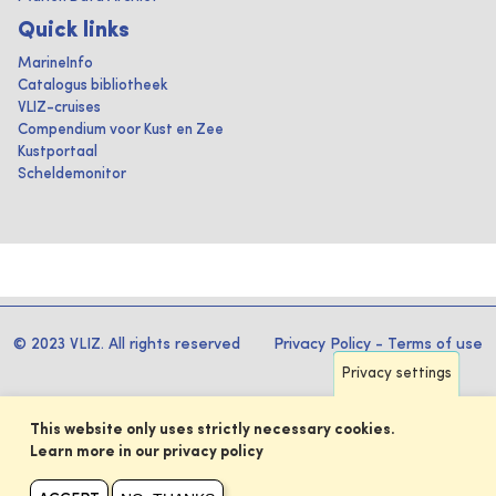
Quick links
MarineInfo
Catalogus bibliotheek
VLIZ-cruises
Compendium voor Kust en Zee
Kustportaal
Scheldemonitor
© 2023 VLIZ. All rights reserved
Privacy Policy
-
Terms of use
Privacy settings
This website only uses strictly necessary cookies.
Learn more in our privacy policy