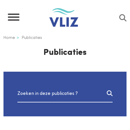
Overslaan
en
naar
de
Kruimelpad
Home
Publicaties
inhoud
gaan
Publicaties
Zoeken in publicaties