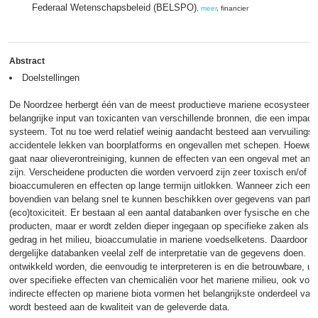
Federaal Wetenschapsbeleid (BELSPO)
,
meer
, financier
Abstract
Doelstellingen
De Noordzee herbergt één van de meest productieve mariene ecosysteem-t
belangrijke input van toxicanten van verschillende bronnen, die een impac
systeem. Tot nu toe werd relatief weinig aandacht besteed aan vervuilingsb
accidentele lekken van boorplatforms en ongevallen met schepen. Hoewel
gaat naar olieverontreiniging, kunnen de effecten van een ongeval met ande
zijn. Verscheidene producten die worden vervoerd zijn zeer toxisch en/of p
bioaccumuleren en effecten op lange termijn uitlokken. Wanneer zich een in
bovendien van belang snel te kunnen beschikken over gegevens van partiti
(eco)toxiciteit. Er bestaan al een aantal databanken over fysische en ch
producten, maar er wordt zelden dieper ingegaan op specifieke zaken als i
gedrag in het milieu, bioaccumulatie in mariene voedselketens. Daardoor m
dergelijke databanken veelal zelf de interpretatie van de gegevens doen. Me
ontwikkeld worden, die eenvoudig te interpreteren is en die betrouwbare, up
over specifieke effecten van chemicaliën voor het mariene milieu, ook voor 
indirecte effecten op mariene biota vormen het belangrijkste onderdeel va
wordt besteed aan de kwaliteit van de geleverde data.