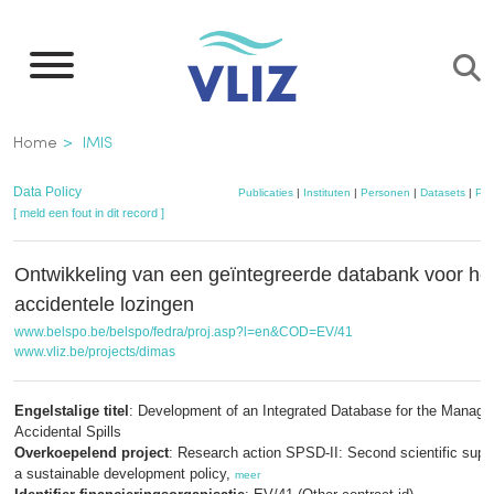
Overslaan
en
naar
de
Kruimelpad
Home
IMIS
inhoud
gaan
Data Policy
Publicaties
|
Instituten
|
Personen
|
Datasets
|
Pro
[ meld een fout in dit record ]
Ontwikkeling van een geïntegreerde databank voor he
accidentele lozingen
www.belspo.be/belspo/fedra/proj.asp?l=en&COD=EV/41
www.vliz.be/projects/dimas
Engelstalige titel
: Development of an Integrated Database for the Manage
Accidental Spills
Overkoepelend project
: Research action SPSD-II: Second scientific suppo
a sustainable development policy,
meer