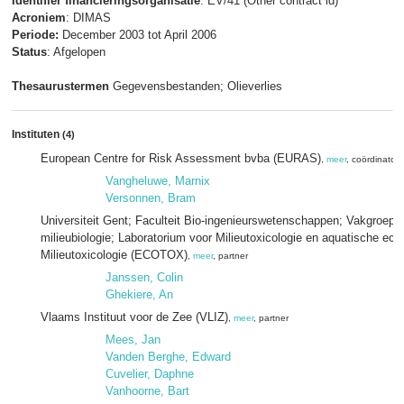
Identifier financieringsorganisatie
: EV/41 (Other contract id)
Acroniem
: DIMAS
Periode:
December 2003 tot April 2006
Status
: Afgelopen
Thesaurustermen
Gegevensbestanden; Olieverlies
Instituten
(4)
European Centre for Risk Assessment bvba (EURAS)
,
meer
, coördinator
Vangheluwe, Marnix
Versonnen, Bram
Universiteit Gent; Faculteit Bio-ingenieurswetenschappen; Vakgroep 
milieubiologie; Laboratorium voor Milieutoxicologie en aquatische ec
Milieutoxicologie (ECOTOX)
,
meer
, partner
Janssen, Colin
Ghekiere, An
Vlaams Instituut voor de Zee (VLIZ)
,
meer
, partner
Mees, Jan
Vanden Berghe, Edward
Cuvelier, Daphne
Vanhoorne, Bart