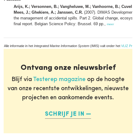
Arijs, K.; Versonnen, B.; Vangheluwe, M.; Vanhoorne, B.; Cuvelie
Mees, J.; Ghekiere, A.; Janssen, C.R.
(2007). DIMAS Development of
the management of accidental spills. Part 2. Global change, ecosyst
final report. Belgian Science Policy: Brussel. 69 pp.,
meer
Alle informatie in het
Integrated Marine Information System
(IMIS) valt onder het
VLIZ Priv
Ontvang onze nieuwsbrief
Blijf via
Testerep magazine
op de hoogte
van onze recentste ontwikkelingen, nieuwste
projecten en aankomende events.
SCHRIJF JE IN