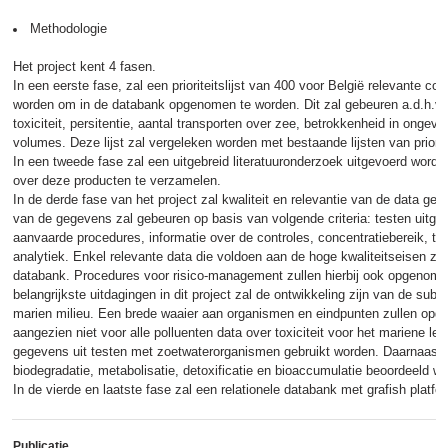
Methodologie
Het project kent 4 fasen.
In een eerste fase, zal een prioriteitslijst van 400 voor België relevante co
worden om in de databank opgenomen te worden. Dit zal gebeuren a.d.h.v. c
toxiciteit, persitentie, aantal transporten over zee, betrokkenheid in ongev
volumes. Deze lijst zal vergeleken worden met bestaande lijsten van priorita
In een tweede fase zal een uitgebreid literatuuronderzoek uitgevoerd word
over deze producten te verzamelen.
In de derde fase van het project zal kwaliteit en relevantie van de data geë
van de gegevens zal gebeuren op basis van volgende criteria: testen uitgev
aanvaarde procedures, informatie over de controles, concentratiebereik, tes
analytiek. Enkel relevante data die voldoen aan de hoge kwaliteitseisen z
databank. Procedures voor risico-management zullen hierbij ook opgenom
belangrijkste uitdagingen in dit project zal de ontwikkeling zijn van de sub
marien milieu. Een brede waaier aan organismen en eindpunten zullen op
aangezien niet voor alle polluenten data over toxiciteit voor het mariene le
gegevens uit testen met zoetwaterorganismen gebruikt worden. Daarnaast 
biodegradatie, metabolisatie, detoxificatie en bioaccumulatie beoordeeld w
In de vierde en laatste fase zal een relationele databank met grafish platf
Publicatie