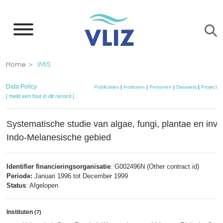
Overslaan
en
naar
de
Kruimelpad
Home
IMIS
inhoud
gaan
Data Policy
Publicaties
|
Instituten
|
Personen
|
Datasets
|
Projecten
[ meld een fout in dit record ]
Systematische studie van algae, fungi, plantae en inver
Indo-Melanesische gebied
Identifier financieringsorganisatie
: G002496N (Other contract id)
Periode:
Januari 1996 tot December 1999
Status
: Afgelopen
Instituten
(7)