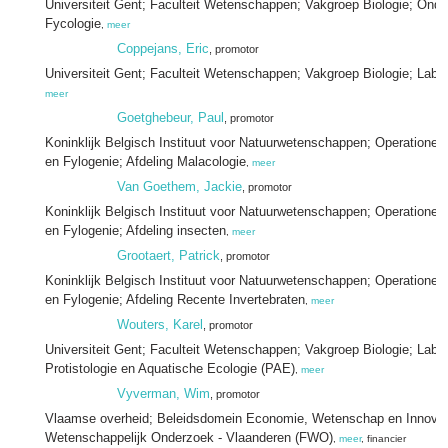
Universiteit Gent; Faculteit Wetenschappen; Vakgroep Biologie; Ond
Fycologie
,
meer
Coppejans, Eric
, promotor
Universiteit Gent; Faculteit Wetenschappen; Vakgroep Biologie; Labo
meer
Goetghebeur, Paul
, promotor
Koninklijk Belgisch Instituut voor Natuurwetenschappen; Operationel
en Fylogenie; Afdeling Malacologie
,
meer
Van Goethem, Jackie
, promotor
Koninklijk Belgisch Instituut voor Natuurwetenschappen; Operationel
en Fylogenie; Afdeling insecten
,
meer
Grootaert, Patrick
, promotor
Koninklijk Belgisch Instituut voor Natuurwetenschappen; Operationel
en Fylogenie; Afdeling Recente Invertebraten
,
meer
Wouters, Karel
, promotor
Universiteit Gent; Faculteit Wetenschappen; Vakgroep Biologie; Labo
Protistologie en Aquatische Ecologie (PAE)
,
meer
Vyverman, Wim
, promotor
Vlaamse overheid; Beleidsdomein Economie, Wetenschap en Innovat
Wetenschappelijk Onderzoek - Vlaanderen (FWO)
,
meer
, financier