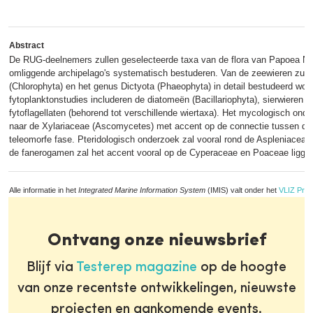
Abstract
De RUG-deelnemers zullen geselecteerde taxa van de flora van Papoea N
omliggende archipelago's systematisch bestuderen. Van de zeewieren zull
(Chlorophyta) en het genus Dictyota (Phaeophyta) in detail bestudeerd wor
fytoplanktonstudies includeren de diatomeën (Bacillariophyta), sierwieren (
fytoflagellaten (behorend tot verschillende wiertaxa). Het mycologisch onder
naar de Xylariaceae (Ascomycetes) met accent op de connectie tussen de
teleomorfe fase. Pteridologisch onderzoek zal vooral rond de Aspleniacea
de fanerogamen zal het accent vooral op de Cyperaceae en Poaceae ligge
Alle informatie in het
Integrated Marine Information System
(IMIS) valt onder het
VLIZ Priv
Ontvang onze nieuwsbrief
Blijf via
Testerep magazine
op de hoogte
van onze recentste ontwikkelingen, nieuwste
projecten en aankomende events.