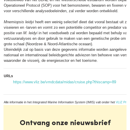
Operationeel Protocol (SOP) voor het bemonsteren, bewaren en fixeren van
voor verschillende analysedoeleinden, zal verder worden ontwikkeld.
Mnemiopsis leidyi
heeft een weinig selectief dieet dat vooral bestaat uit z
viseieren en -larven en vormt zo een potentiële competitor en predator van
positie van
M. leidyi
in het voedselweb zal worden bepaald met behulp van 
vetzuuranalyses en door gebruik te maken van een genetische probe om
M
grote schaal (Noordzee & Noord-Atlantische oceaan).
Uiteindelijk zal op basis van deze gegevens informatie worden aangeleverd
nationaal en internatinoaal beleidsgerichte adviezen ten behoeve van versc
waaronder de visserij, de energiesector en het toerisme.
URLs
https://www.vliz.be/vmdcdata/midas/cruise.php?thiscamp=89
Alle informatie in het
Integrated Marine Information System
(IMIS) valt onder het
VLIZ Priv
Ontvang onze nieuwsbrief