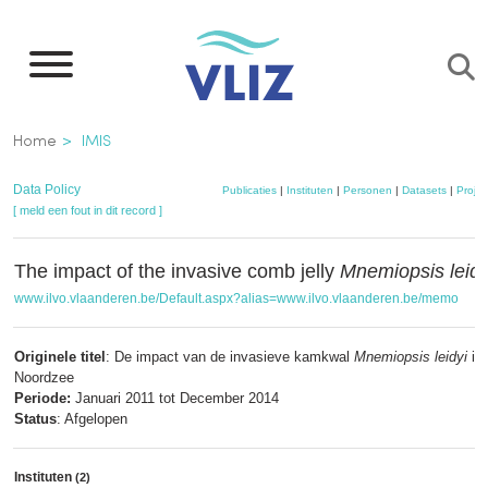
Overslaan
en
naar
de
Kruimelpad
Home
IMIS
inhoud
gaan
Data Policy
Publicaties
|
Instituten
|
Personen
|
Datasets
|
Projec
[ meld een fout in dit record ]
The impact of the invasive comb jelly
Mnemiopsis leidy
www.ilvo.vlaanderen.be/Default.aspx?alias=www.ilvo.vlaanderen.be/memo
Originele titel
: De impact van de invasieve kamkwal
Mnemiopsis leidyi
in
Noordzee
Periode:
Januari 2011 tot December 2014
Status
: Afgelopen
Instituten
(2)