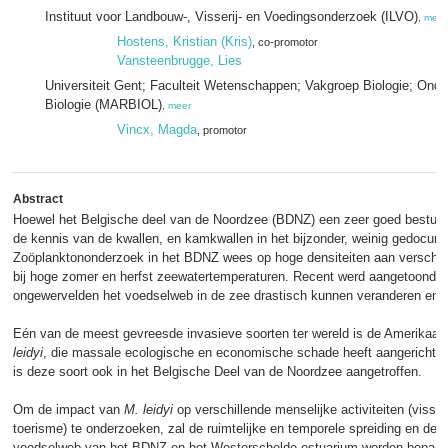
Instituut voor Landbouw-, Visserij- en Voedingsonderzoek (ILVO)
,
meer
Hostens, Kristian (Kris)
, co-promotor
Vansteenbrugge, Lies
Universiteit Gent; Faculteit Wetenschappen; Vakgroep Biologie; Ond
Biologie (MARBIOL)
,
meer
Vincx, Magda
, promotor
Abstract
Hoewel het Belgische deel van de Noordzee (BDNZ) een zeer goed bestudee
de kennis van de kwallen, en kamkwallen in het bijzonder, weinig gedocum
Zoöplanktononderzoek in het BDNZ wees op hoge densiteiten aan verschil
bij hoge zomer en herfst zeewatertemperaturen. Recent werd aangetoond da
ongewervelden het voedselweb in de zee drastisch kunnen veranderen en
Eén van de meest gevreesde invasieve soorten ter wereld is de Amerika
leidyi
, die massale ecologische en economische schade heeft aangericht i
is deze soort ook in het Belgische Deel van de Noordzee aangetroffen.
Om de impact van
M. leidyi
op verschillende menselijke activiteiten (visser
toerisme) te onderzoeken, zal de ruimtelijke en temporele spreiding en de 
voedselweb van het BDNZ en het Westerschelde estuarium worden bepaal