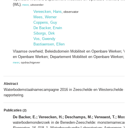
(WL)
,
meer
, uitvoerder
Vereecken, Hans
, observator
Mees, Werner
Coppens, Guy
De Backer, Erwin
Siborgs, Dirk
Vos, Gwendy
Bastiaensen, Ellen
Vlaamse overheid; Beleidsdomein Mobiliteit en Openbare Werken; Vla
en Openbare Werken; Departement Mobiliteit en Openbare Werken; A
meer
, opdrachtgever
Abstract
Waterbodemstaalnamecampagne 2016 in Zeeschelde en Westerschelde (14-
rapportering.
Publicaties
(2)
De Backer, E.; Vereecken, H.; Deschamps, M.; Verwaest, T.; Mostae
waterbodemonderzoek in de Beneden‐Zeeschelde: monsternamecamp
Rapporten
, 16_018_1. Waterbouwkundig Laboratorium: Antwerpen. VI, 