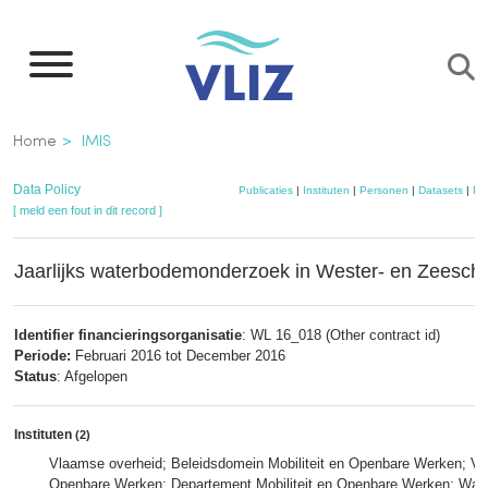
Overslaan
en
naar
de
Kruimelpad
Home
IMIS
inhoud
gaan
Data Policy
Publicaties
|
Instituten
|
Personen
|
Datasets
|
Pr
[ meld een fout in dit record ]
Jaarlijks waterbodemonderzoek in Wester- en Zeesch
Identifier financieringsorganisatie
: WL 16_018 (Other contract id)
Periode:
Februari 2016 tot December 2016
Status
: Afgelopen
Instituten
(2)
Vlaamse overheid; Beleidsdomein Mobiliteit en Openbare Werken; Vlaa
Openbare Werken; Departement Mobiliteit en Openbare Werken; Wat