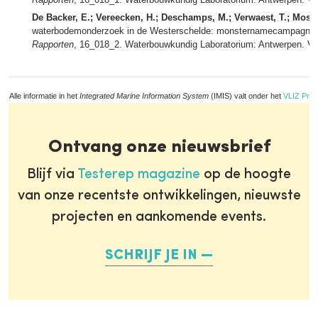
De Backer, E.; Vereecken, H.; Deschamps, M.; Verwaest, T.; Mostae
waterbodemonderzoek in de Westerschelde: monsternamecampagne 2
Rapporten
, 16_018_2. Waterbouwkundig Laboratorium: Antwerpen. VI, 
Alle informatie in het
Integrated Marine Information System
(IMIS) valt onder het
VLIZ Priv
Ontvang onze nieuwsbrief
Blijf via
Testerep magazine
op de hoogte
van onze recentste ontwikkelingen, nieuwste
projecten en aankomende events.
SCHRIJF JE IN