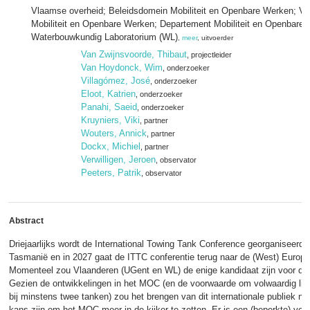
Vlaamse overheid; Beleidsdomein Mobiliteit en Openbare Werken; Vl
Mobiliteit en Openbare Werken; Departement Mobiliteit en Openbare
Waterbouwkundig Laboratorium (WL)
,
meer
, uitvoerder
Van Zwijnsvoorde, Thibaut
, projectleider
Van Hoydonck, Wim
, onderzoeker
Villagómez, José
, onderzoeker
Eloot, Katrien
, onderzoeker
Panahi, Saeid
, onderzoeker
Kruyniers, Viki
, partner
Wouters, Annick
, partner
Dockx, Michiel
, partner
Verwilligen, Jeroen
, observator
Peeters, Patrik
, observator
Abstract
​Driejaarlijks wordt de International Towing Tank Conference georganiseerd. I
Tasmanië en in 2027 gaat de ITTC conferentie terug naar de (West) Europe
Momenteel zou Vlaanderen (UGent en WL) de enige kandidaat zijn voor de o
Gezien de ontwikkelingen in het MOC (en de voorwaarde om volwaardig lid 
bij minstens twee tanken) zou het brengen van dit internationale publiek n
kans zijn om het MOC meer in de kijker te zetten. Er is een (beperkte) ver