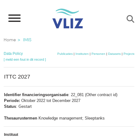
Overslaan
en
naar
de
Kruimelpad
Home
IMIS
inhoud
gaan
Data Policy
Publicaties
|
Instituten
|
Personen
|
Datasets
|
Projecten
[ meld een fout in dit record ]
ITTC 2027
Identifier financieringsorganisatie
: 22_081 (Other contract id)
Periode:
Oktober 2022 tot December 2027
Status
: Gestart
Thesaurustermen
Knowledge management; Sleeptanks
Instituut