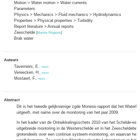
Motion > Water motion > Water currents
Parameters
Physics > Mechanics > Fluid mechanics > Hydrodynamics
Properties > Physical properties > Turbidity
Report literature > Annual reports
Zeeschelde
[
Marine Regions
]
Brak water
Auteurs
Taverniers, E.
,
meer
Vereecken, H.
,
meer
Mostaert, F.
,
meer
Abstract
Dit is het tweede gelijknamige zgde Moneos-rapport dat het Waterb
uitgeeft, met name over de monitoring van het jaar 2009.
In het kader van de Ontwikkelingsschets 2010 van het Schelde-est
uitgebreide montoring in de Westerschelde en in het Zeescheldebek
grotendeels over een continue systeem-monitoring, en waarvan het 