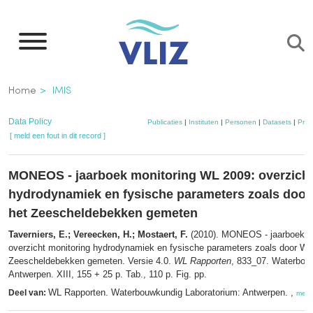
Overslaan
en
naar
de
Kruimelpad
Home
IMIS
inhoud
gaan
Data Policy
Publicaties
|
Instituten
|
Personen
|
Datasets
|
Proj
[ meld een fout in dit record ]
MONEOS - jaarboek monitoring WL 2009: overzicht
hydrodynamiek en fysische parameters zoals door 
het Zeescheldebekken gemeten
Taverniers, E.; Vereecken, H.; Mostaert, F.
(2010). MONEOS - jaarboek m
overzicht monitoring hydrodynamiek en fysische parameters zoals door WL 
Zeescheldebekken gemeten. Versie 4.0.
WL Rapporten
, 833_07. Waterbou
Antwerpen. XIII, 155 + 25 p. Tab., 110 p. Fig. pp.
WL Rapporten. Waterbouwkundig Laboratorium: Antwerpen. ,
Deel van:
meer