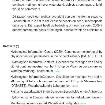
wordt bemeten. Zo voert het Waterbouwkundig Laboratorium in het
continue metingen uit over waterstand, debiet, stromingen, chloridege
fysische parameters.
Dit rapport geeft een globaal overzicht van die monitoring zoals he
Laboratorium in 2009 in het Zeescheldebekken deed, meerbepaald h
dienstig is. Dit rapport heeft de bedoeling om een jaarbeeld 2009 va
andere parameters zoals stromingen, conductiviteit en turbiditeit te
Datasets
(8)
Hydrological Information Centre (2020). Continuous monitoring of hy
physicochemical parameters in the Scheldt estuary [DATA SET]. Fla
Hydrologisch InformatieCentrum. Gevalideerde metingen van ecologi
uit het continue meetnet van het HIC op de Vlaamse bevaarbare wat
Waterbouwkundig Laboratorium,
meer
Hydrologisch InformatieCentrum. Gevalideerde metingen van sedimen
afkomstig uit het continue meetnet van het HIC op de Vlaamse bevaa
[DATASET]. Waterbouwkundig Laboratorium,
meer
Fysische waterkwaliteit in de Beneden-Zeeschelde en de Antwerpse 
Hydrometrische 13-uursmetingen op een aantal welgekozen raaien in
Monitoring netwerk van het Waterbouwkundig labo,
meer