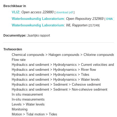
Beschikbaar in
VLIZ
:
Open access 229880
[
download pdf
]
Waterbouwkundig Laboratorium
:
Open Repository 232969
[
OWA
]
Waterbouwkundig Laboratorium
:
WL Rapporten
[217249]
Documenttype:
Jaarlijks rapport
Trefwoorden
Chemical compounds > Halogen compounds > Chlorine compounds >
Flow rate
Hydraulics and sediment > Hydrodynamics > Current velocities and p
Hydraulics and sediment > Hydrodynamics > River flow
Hydraulics and sediment > Hydrodynamics > Tides
Hydraulics and sediment > Hydrodynamics > Water levels
Hydraulics and sediment > Sediment > Cohesive sediment
Hydraulics and sediment > Sediment > Non-cohesive sediment
In situ measurement
In-situ measurements
Levels > Water levels
Monitoring
Motion > Tidal motion > Tides