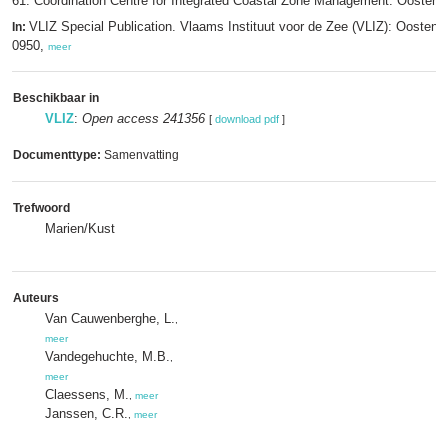
61. Coordination Centre for Integrated Coastal Zone Management: Oostend
VLIZ Special Publication. Vlaams Instituut voor de Zee (VLIZ): Oosten
In:
0950,
meer
Beschikbaar in
VLIZ
:
Open access 241356
[
download pdf
]
Documenttype:
Samenvatting
Trefwoord
Marien/Kust
Auteurs
Van Cauwenberghe, L.
,
meer
Vandegehuchte, M.B.
,
meer
Claessens, M.
,
meer
Janssen, C.R.
,
meer