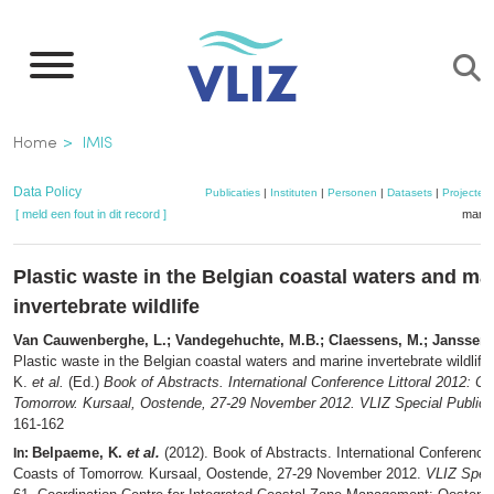
Overslaan
en
naar
de
Kruimelpad
Home
IMIS
inhoud
gaan
Data Policy
Publicaties
|
Instituten
|
Personen
|
Datasets
|
Projecten
[ meld een fout in dit record ]
mandj
Plastic waste in the Belgian coastal waters and ma
invertebrate wildlife
Van Cauwenberghe, L.; Vandegehuchte, M.B.; Claessens, M.; Janssen,
Plastic waste in the Belgian coastal waters and marine invertebrate wildlife
K.
et al.
(Ed.)
Book of Abstracts. International Conference Littoral 2012: Co
Tomorrow. Kursaal, Oostende, 27-29 November 2012. VLIZ Special Publica
161-162
Belpaeme, K.
et al.
(2012). Book of Abstracts. International Conference 
In:
Coasts of Tomorrow. Kursaal, Oostende, 27-29 November 2012.
VLIZ Speci