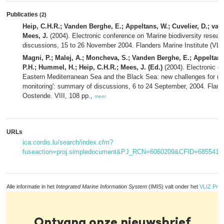
Publicaties
(2)
Heip, C.H.R.; Vanden Berghe, E.; Appeltans, W.; Cuvelier, D.; va
Mees, J.
(2004). Electronic conference on 'Marine biodiversity resear
discussions, 15 to 26 November 2004. Flanders Marine Institute (VLI
Magni, P.; Malej, A.; Moncheva, S.; Vanden Berghe, E.; Appeltans,
P.H.; Hummel, H.; Heip, C.H.R.; Mees, J. (Ed.)
(2004). Electronic c
Eastern Mediterranean Sea and the Black Sea: new challenges for mar
monitoring': summary of discussions, 6 to 24 September, 2004. Flande
Oostende. VIII, 108 pp.,
meer
URLs
ica.cordis.lu/search/index.cfm?
fuseaction=proj.simpledocument&PJ_RCN=6060209&CFID=68554
Alle informatie in het
Integrated Marine Information System
(IMIS) valt onder het
VLIZ Priv
Ontvang onze nieuwsbrief