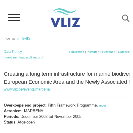
Overslaan
en
naar
de
Kruimelpad
Home
IMIS
inhoud
gaan
Data Policy
Publicaties
|
Instituten
|
Personen
|
Datasets
|
[ meld een fout in dit record ]
Creating a long term infrastructure for marine biodivers
European Economic Area and the Newly Associated S
www.vliz.be/events/marbena
Overkoepelend project
: Fifth Framework Programme,
meer
Acroniem
: MARBENA
Periode:
December 2002 tot November 2005
Status
: Afgelopen