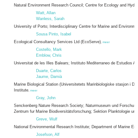
Natural Environment Research Council; Centre for Ecology and Hydr
Watt, Allan
Wanless, Sarah
University of Porto; Interdisciplinary Centre for Marine and Environm
Sousa Pinto, Isabel
Ecological Consultancy Services Ltd (EcoServe)
,
meer
Costello, Mark
Emblow, Chris
Universitat de les Illes Balears; Instituto Mediterraneo de Estudios
Duarte, Carlos
Jaume, Damià
Marine Biological Station (Universitetets Marinbiologiske stasjon i Drø
Institute
,
meer
Gray, John
Senckenberg Nature Research Society; Naturmuseum und Forschungs
Zentrum fur Marine Biodiversitätsforschung; Sektion Planktologie un
Greve, Wulf
National Environmental Research Institute; Department of Marine Ec
Josefson, Alf