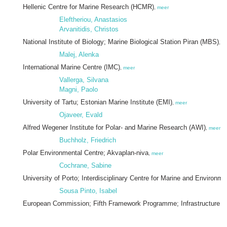
Hellenic Centre for Marine Research (HCMR)
,
meer
Eleftheriou, Anastasios
Arvanitidis, Christos
National Institute of Biology; Marine Biological Station Piran (MBS)
,
m
Malej, Alenka
International Marine Centre (IMC)
,
meer
Vallerga, Silvana
Magni, Paolo
University of Tartu; Estonian Marine Institute (EMI)
,
meer
Ojaveer, Evald
Alfred Wegener Institute for Polar- and Marine Research (AWI)
,
meer
Buchholz, Friedrich
Polar Environmental Centre; Akvaplan-niva
,
meer
Cochrane, Sabine
University of Porto; Interdisciplinary Centre for Marine and Environm
Sousa Pinto, Isabel
European Commission; Fifth Framework Programme; Infrastructure 