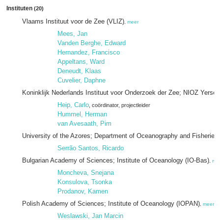
Instituten
(20)
Vlaams Instituut voor de Zee (VLIZ)
,
meer
Mees, Jan
Vanden Berghe, Edward
Hernandez, Francisco
Appeltans, Ward
Deneudt, Klaas
Cuvelier, Daphne
Koninklijk Nederlands Instituut voor Onderzoek der Zee; NIOZ Yerse
Heip, Carlo
, coördinator
, projectleider
Hummel, Herman
van Avesaath, Pim
University of the Azores; Department of Oceanography and Fisheries
Serrão Santos, Ricardo
Bulgarian Academy of Sciences; Institute of Oceanology (IO-Bas)
,
me
Moncheva, Snejana
Konsulova, Tsonka
Prodanov, Kamen
Polish Academy of Sciences; Institute of Oceanology (IOPAN)
,
meer
Weslawski, Jan Marcin