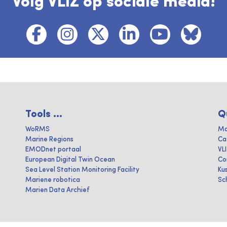
Volg VLIZ op sociale media!
Tools ...
Q
WoRMS
Ma
Marine Regions
Ca
EMODnet portaal
VL
European Digital Twin Ocean
Co
Sea Level Station Monitoring Facility
Ku
Mariene robotica
Sc
Marien Data Archief