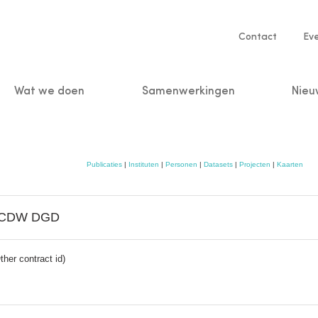
Service
Contact
Ev
navigatio
Wat we doen
Samenwerkingen
Nieu
n
Publicaties
|
Instituten
|
Personen
|
Datasets
|
Projecten
|
Kaarten
uw CDW DGD
er contract id)