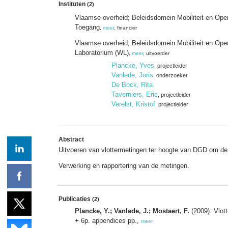
Instituten
(2)
Vlaamse overheid; Beleidsdomein Mobiliteit en Ope
Toegang
,
meer
, financier
Vlaamse overheid; Beleidsdomein Mobiliteit en Op
Laboratorium (WL)
,
meer
, uitvoerder
Plancke, Yves
, projectleider
Vanlede, Joris
, onderzoeker
De Bock, Rita
Taverniers, Eric
, projectleider
Verelst, Kristof
, projectleider
Abstract
Uitvoeren van vlottermetingen ter hoogte van DGD om de 
Verwerking en rapportering van de metingen.
Publicaties
(2)
Plancke, Y.; Vanlede, J.; Mostaert, F.
(2009). Vlot
+ 6p. appendices pp.,
meer