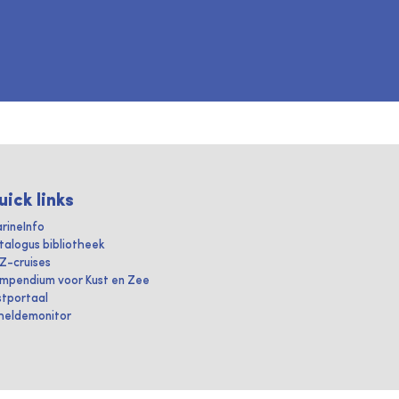
uick links
rineInfo
talogus bibliotheek
IZ-cruises
mpendium voor Kust en Zee
stportaal
heldemonitor