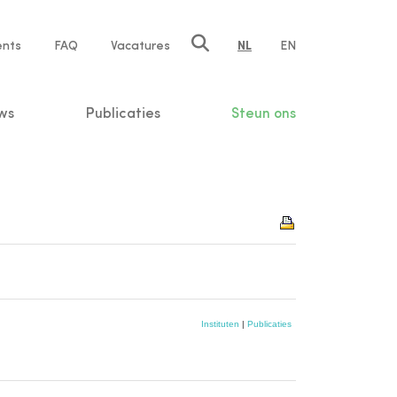
ents
FAQ
Vacatures
NL
EN
n
ws
Publicaties
Steun ons
Instituten
|
Publicaties