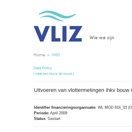
Overslaan
en
naar
de
Main
Wie we zijn
inhoud
gaan
navigatio
Kruimelpad
Home
IMIS
Data Policy
[ meld een fout in dit record ]
Uitvoeren van vlottermetingen ihkv bo
Identifier financieringsorganisatie
: WL MOD 816_03 (Oth
Periode:
April 2009
Status
: Gestart