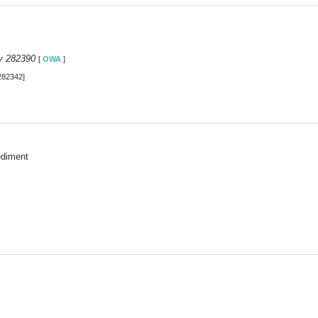
y 282390
[
OWA
]
282342]
ediment