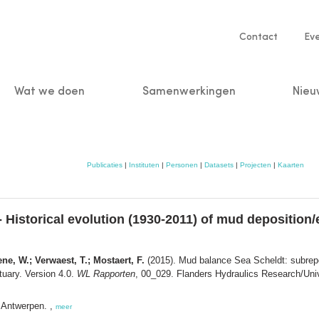
Service
Contact
Ev
navigatio
Wat we doen
Samenwerkingen
Nieu
n
Publicaties
|
Instituten
|
Personen
|
Datasets
|
Projecten
|
Kaarten
Historical evolution (1930-2011) of mud deposition/er
, W.; Verwaest, T.; Mostaert, F.
(2015). Mud balance Sea Scheldt: subrepor
stuary. Version 4.0.
WL Rapporten
, 00_029. Flanders Hydraulics Research/Un
 Antwerpen. ,
meer