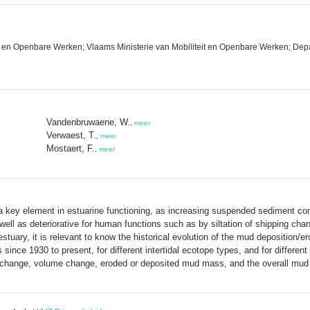
t en Openbare Werken; Vlaams Ministerie van Mobiliteit en Openbare Werken; Dep
Vandenbruwaene, W.
,
meer
Verwaest, T.
,
meer
Mostaert, F.
,
meer
key element in estuarine functioning, as increasing suspended sediment conc
ll as deteriorative for human functions such as by siltation of shipping chann
uary, it is relevant to know the historical evolution of the mud deposition/ero
s since 1930 to present, for different intertidal ecotope types, and for differe
 change, volume change, eroded or deposited mud mass, and the overall mud