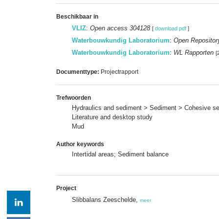
Beschikbaar in
VLIZ
:
Open access 304128
[
download pdf
]
Waterbouwkundig Laboratorium
:
Open Repositor
Waterbouwkundig Laboratorium
:
WL Rapporten
[
Documenttype:
Projectrapport
Trefwoorden
Hydraulics and sediment > Sediment > Cohesive s
Literature and desktop study
Mud
Author keywords
Intertidal areas; Sediment balance
Project
Slibbalans Zeeschelde,
meer