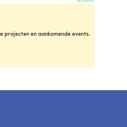
Top
|
Auteurs
te projecten en aankomende events.