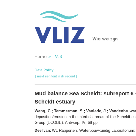
Overslaan
en
naar
de
Main
Wie we zijn
inhoud
gaan
navigatio
Kruimelpad
Home
IMIS
Data Policy
[ meld een fout in dit record ]
Mud balance Sea Scheldt: subreport 6 - 
Scheldt estuary
Wang, C.; Temmerman, S.; Vanlede, J.; Vandenbruwaene
deposition/erosion in the intertidal areas of the Scheldt e
Group (ECOBE): Antwerp. IV, 68 pp.
WL Rapporten. Waterbouwkundig Laboratorium:
Deel van: