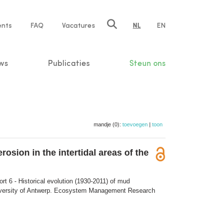
ents
FAQ
Vacatures
NL
EN
n
ws
Publicaties
Steun ons
mandje (0):
toevoegen
|
toon
osion in the intertidal areas of the
t 6 - Historical evolution (1930-2011) of mud
iversity of Antwerp. Ecosystem Management Research