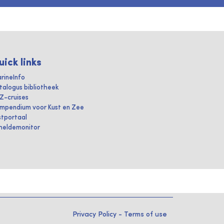
uick links
rineInfo
talogus bibliotheek
IZ-cruises
mpendium voor Kust en Zee
stportaal
heldemonitor
Privacy Policy
-
Terms of use