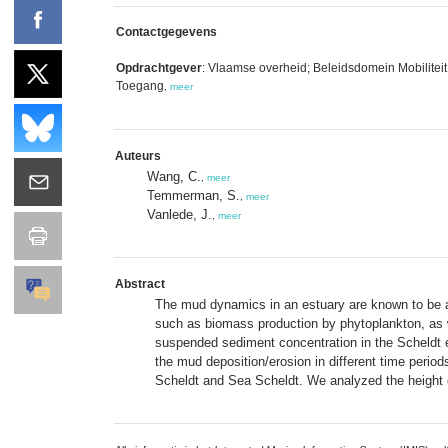
Contactgegevens
Opdrachtgever
: Vlaamse overheid; Beleidsdomein Mobilitei
Toegang
,
meer
Auteurs
Wang, C.
,
meer
Temmerman, S.
,
meer
Vanlede, J.
,
meer
Abstract
The mud dynamics in an estuary are known to be a 
such as biomass production by phytoplankton, as we
suspended sediment concentration in the Scheldt est
the mud deposition/erosion in different time period
Scheldt and Sea Scheldt. We analyzed the height