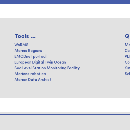
Tools ...
Q
WoRMS
Ma
Marine Regions
Ca
EMODnet portaal
VL
European Digital Twin Ocean
Co
Sea Level Station Monitoring Facility
Ku
Mariene robotica
Sc
Marien Data Archief