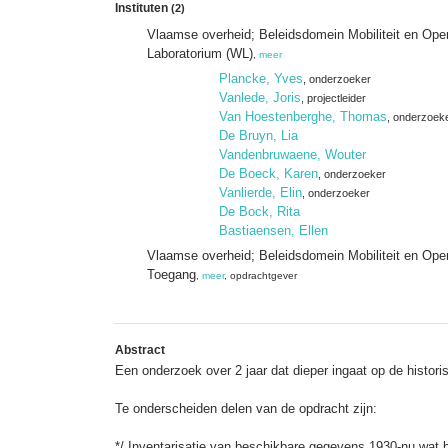
Instituten
(2)
Vlaamse overheid; Beleidsdomein Mobiliteit en Op
Laboratorium (WL)
,
meer
Plancke, Yves
, onderzoeker
Vanlede, Joris
, projectleider
Van Hoestenberghe, Thomas
, onderzoek
De Bruyn, Lia
Vandenbruwaene, Wouter
De Boeck, Karen
, onderzoeker
Vanlierde, Elin
, onderzoeker
De Bock, Rita
Bastiaensen, Ellen
Vlaamse overheid; Beleidsdomein Mobiliteit en Ope
Toegang
,
meer
, opdrachtgever
Abstract
Een onderzoek over 2 jaar dat dieper ingaat op de histo
Te onderscheiden delen van de opdracht zijn:
*/ Inventarisatie van beschikbare gegevens 1930-nu wat 