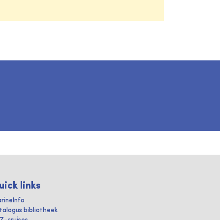
uick links
rineInfo
talogus bibliotheek