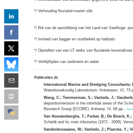
*/ Verhouding fluviatiel-marien slib
*/ Rol van de aanslibbing van het Land van Saeftinge: pr
*/ Invloed van bagger en stortbeleid op habitats
*/ Opstellen van een LT reeks van fluviatiele bovenafvoer
*/ Verblijftijden van sediment en water
Publicaties
(8)
International Marine and Dredging Consultant
Waterbouwkundig Laboratorium: Antwerpen. VI, 73 
Wang, C.; Temmerman, S.; Vanlede, J.; Vandenbru
deposition/erosion in the intertidal areas of the Sch
Research Group (ECOBE): Antwerp. IV, 68 pp.,
meer
Van Hoestenberghe, T.; Ferket, B.; De Boeck, K.; V
Scheldt and its main tributaries (1972 - 2009). Versi
Vandenbruwaene, W.; Vanlede, J.; Plancke, Y.; Ve