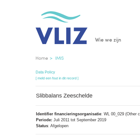
Overslaan
en
naar
de
Main
Wie we zijn
inhoud
gaan
navigatio
Kruimelpad
Home
IMIS
Data Policy
[ meld een fout in dit record ]
Slibbalans Zeeschelde
Identifier financieringsorganisatie
: WL 00_029 (Other co
Periode:
Juli 2011 tot September 2019
Status
: Afgelopen