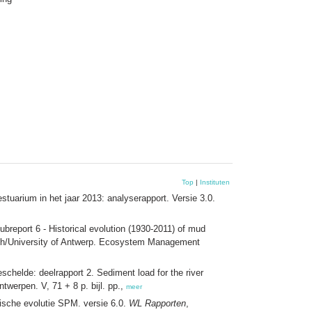
Top
|
Instituten
estuarium in het jaar 2013: analyserapport. Versie 3.0.
breport 6 - Historical evolution (1930-2011) of mud
ch/University of Antwerp. Ecosystem Management
schelde: deelrapport 2. Sediment load for the river
werpen. V, 71 + 8 p. bijl. pp.,
meer
rische evolutie SPM. versie 6.0.
WL Rapporten
,