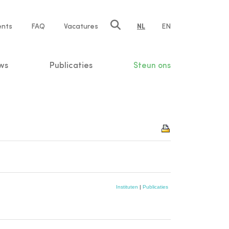
ents
FAQ
Vacatures
NL
EN
n
ws
Publicaties
Steun ons
Instituten
|
Publicaties