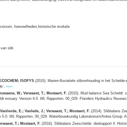
ocessen, hoeveelheden,historische evolutie
 van slib
s; ECOCHEM; ISOFYS
(2015). Marien-fluviatiele slibverhouding in het Schelde-
pp.,
meer
waene, W.; Verwaest, T.; Mostaert, F.
(2015). Mud balance Sea Scheldt: su
eldt estuary. Version 4.0.
WL Rapporten
, 00_029. Flanders Hydraulics Resear
anlierde, E.; Vanlede, J.; Verwaest, T.; Mostaert, F.
(2014). Slibbalans Zee
e 5.0.
WL Rapporten
, 00_029. Waterbouwkundig Laboratorium/Antea Group: Ant
rwaest, T.; Mostaert, F.
(2016). Slibbalans Zeeschelde: deelrapport 4. Histo