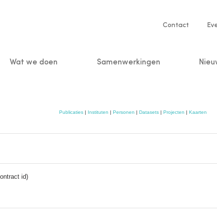
Service
Contact
Ev
navigatio
Wat we doen
Samenwerkingen
Nieu
n
Publicaties
|
Instituten
|
Personen
|
Datasets
|
Projecten
|
Kaarten
ntract id)