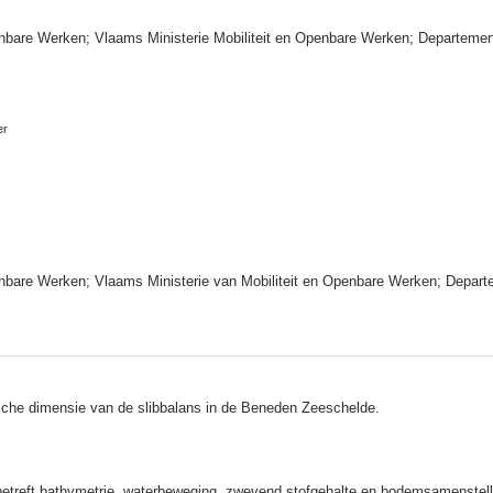
enbare Werken; Vlaams Ministerie Mobiliteit en Openbare Werken; Departeme
er
nbare Werken; Vlaams Ministerie van Mobiliteit en Openbare Werken; Departe
rische dimensie van de slibbalans in de Beneden Zeeschelde.
betreft bathymetrie, waterbeweging, zwevend stofgehalte en bodemsamenstell