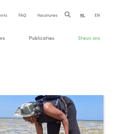
ents
FAQ
Vacatures
NL
EN
n
ws
Publicaties
Steun ons