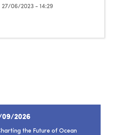
27/06/2023 - 14:29
/09/2026
01/10
arting the Future of Ocean
Zeebad