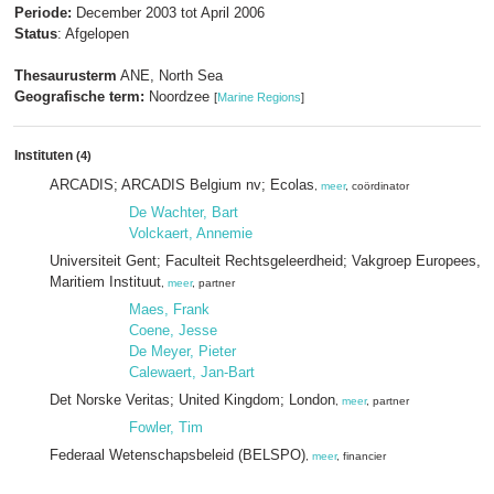
Periode:
December 2003 tot April 2006
Status
: Afgelopen
Thesaurusterm
ANE, North Sea
Geografische term:
Noordzee
[
Marine Regions
]
Instituten
(4)
ARCADIS; ARCADIS Belgium nv; Ecolas
,
meer
, coördinator
De Wachter, Bart
Volckaert, Annemie
Universiteit Gent; Faculteit Rechtsgeleerdheid; Vakgroep Europees, pu
Maritiem Instituut
,
meer
, partner
Maes, Frank
Coene, Jesse
De Meyer, Pieter
Calewaert, Jan-Bart
Det Norske Veritas; United Kingdom; London
,
meer
, partner
Fowler, Tim
Federaal Wetenschapsbeleid (BELSPO)
,
meer
, financier