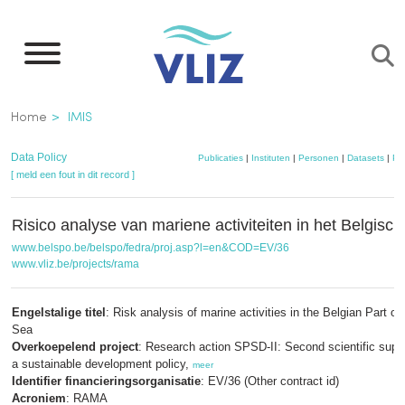
Overslaan
en
naar
de
Kruimelpad
Home
IMIS
inhoud
gaan
Data Policy
Publicaties
|
Instituten
|
Personen
|
Datasets
|
Pr
[ meld een fout in dit record ]
Risico analyse van mariene activiteiten in het Belgis
www.belspo.be/belspo/fedra/proj.asp?l=en&COD=EV/36
www.vliz.be/projects/rama
Engelstalige titel
: Risk analysis of marine activities in the Belgian Part of
Sea
Overkoepelend project
: Research action SPSD-II: Second scientific suppo
a sustainable development policy,
meer
Identifier financieringsorganisatie
: EV/36 (Other contract id)
Acroniem
: RAMA