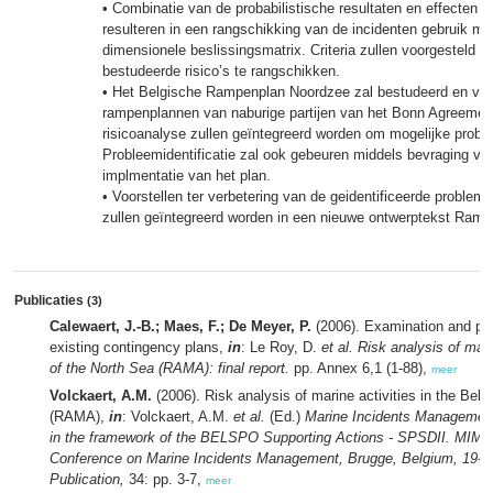
• Combinatie van de probabilistische resultaten en effecten 
resulteren in een rangschikking van de incidenten gebruik m
dimensionele beslissingsmatrix. Criteria zullen voorgesteld
bestudeerde risico’s te rangschikken.
• Het Belgische Rampenplan Noordzee zal bestudeerd en ve
rampenplannen van naburige partijen van het Bonn Agreemen
risicoanalyse zullen geïntegreerd worden om mogelijke proble
Probleemidentificatie zal ook gebeuren middels bevraging van
implmentatie van het plan.
• Voorstellen ter verbetering van de geidentificeerde problem
zullen geïntegreerd worden in een nieuwe ontwerptekst Ram
Publicaties
(3)
Calewaert, J.-B.; Maes, F.; De Meyer, P.
(2006). Examination and pr
existing contingency plans,
in
: Le Roy, D.
et al.
Risk analysis of marin
of the North Sea (RAMA): final report.
pp. Annex 6,1 (1-88),
meer
Volckaert, A.M.
(2006). Risk analysis of marine activities in the Belg
(RAMA),
in
: Volckaert, A.M.
et al.
(Ed.)
Marine Incidents Managemen
in the framework of the BELSPO Supporting Actions - SPSDII. MIMAC
Conference on Marine Incidents Management, Brugge, Belgium, 19-2
Publication,
34: pp. 3-7,
meer