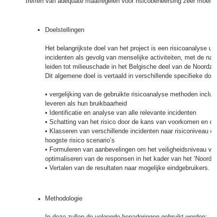
treffen van adequate maatregelen voor risicobeheersing zeer moeilij
Doelstellingen
Het belangrijkste doel van het project is een risicoanalyse uit
incidenten als gevolg van menselijke activiteiten, met de na
leiden tot milieuschade in het Belgische deel van de Noordze
Dit algemene doel is vertaald in verschillende specifieke doel
• vergelijking van de gebruikte risicoanalyse methoden inclusi
leveren als hun bruikbaarheid
• Identificatie en analyse van alle relevante incidenten
• Schatting van het risico door de kans van voorkomen en de
• Klasseren van verschillende incidenten naar risiconiveau e
hoogste risico scenario’s
• Formuleren van aanbevelingen om het veiligheidsniveau voo
optimaliseren van de responsen in het kader van het ‘Noord
• Vertalen van de resultaten naar mogelijke eindgebruikers.
Methodologie
In deze zullen de volgende benaderingen gebruikt worden: