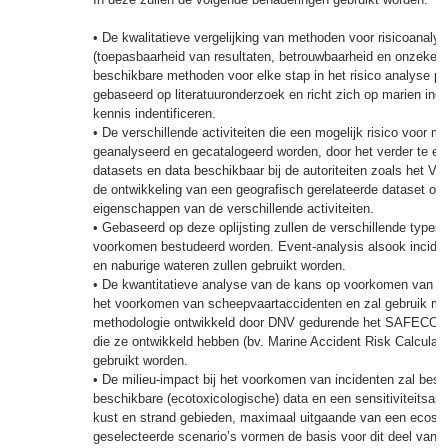
• De kwalitatieve vergelijking van methoden voor risicoanaly
(toepasbaarheid van resultaten, betrouwbaarheid en onzekerh
beschikbare methoden voor elke stap in het risico analyse pr
gebaseerd op literatuuronderzoek en richt zich op marien inc
kennis indentificeren.
• De verschillende activiteiten die een mogelijk risico voor 
geanalyseerd en gecatalogeerd worden, door het verder te e
datasets en data beschikbaar bij de autoriteiten zoals het Vess
de ontwikkeling van een geografisch gerelateerde dataset over 
eigenschappen van de verschillende activiteiten.
• Gebaseerd op deze oplijsting zullen de verschillende types
voorkomen bestudeerd worden. Event-analysis alsook inciden
en naburige wateren zullen gebruikt worden.
• De kwantitatieve analyse van de kans op voorkomen van inc
het voorkomen van scheepvaartaccidenten en zal gebruik ma
methodologie ontwikkeld door DNV gedurende het SAFECO I e
die ze ontwikkeld hebben (bv. Marine Accident Risk Calcula
gebruikt worden.
• De milieu-impact bij het voorkomen van incidenten zal bes
beschikbare (ecotoxicologische) data en een sensitiviteitsan
kust en strand gebieden, maximaal uitgaande van een ecosy
geselecteerde scenario’s vormen de basis voor dit deel van d