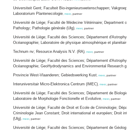
Universiteit Gent; Faculteit Bio-ingenieurswetenschappen; Vakgroep 
Laboratorium Plantenecologie
,
meer
, partner
Université de Liège; Faculté de Médecine Vétérinaire; Department of
Pathology; Pathologie générale (Ulg)
,
meer
, partner
Université de Liège; Faculté des Sciences; Département d'Astrophys
Océanographie; Laboratoire de physique atmosphérique et planétaire
Technum nv; Resource Analysis N.V. (RA)
,
meer
, partner
Université de Liège; Faculté des Sciences; Département d'Astrophys
Océanographie; GeoHydrodynamics and Environmental Research gr
Provincie West-Vlaanderen; Gebiedswerking Kust
,
meer
, partner
Interuniversitair Micro-Elektronica Centrum (IMEC)
,
meer
, partner
Université de Liège; Faculté des Sciences; Département de Biologie, 
Laboratoire de Morphologie Fonctionelle et Evolutive
,
meer
, partner
Université de Liège; Faculté de Droit et Ecole de Criminologie; Dépar
Criminologie Jean Constant; Droit international et européen; Droit int
(Ulg)
,
meer
, partner
Université de Liège; Faculté des Sciences; Département de Géologie