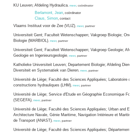
KU Leuven; Afdeling Hydraulica
,
meer
, coördinator
Berlamont, Jean
, coördinator
Claus, Simon
, contact
Vlaams Instituut voor de Zee (VLIZ)
,
meer
, partner
Universiteit Gent; Faculteit Wetenschappen; Vakgroep Biologie; Ond
Biologie (MARBIOL)
,
meer
, partner
Universiteit Gent; Faculteit Wetenschappen; Vakgroep Geologie; Afde
Geologie en Ingenieursgeologie
,
meer
, partner
Katholieke Universiteit Leuven; Departement Biologie; Afdeling Diere
Diversiteit en Systematiek van Dieren
,
meer
, partner
Université de Liège; Faculté des Sciences Appliquées; Laboratoire d
constructions hydrauliques (LHM)
,
meer
, partner
Université de Liège; Service d'Etude en Géographie Economique Fon
(SEGEFA)
,
meer
, partner
Université de Liège; Faculté des Sciences Appliquées; Urban and En
Architecture Navale, Génie Maritime, Navigation Intérieure et Marit
de Transport (ANAST)
,
meer
, partner
Université de Liège; Faculté des Sciences Appliquées; Département A