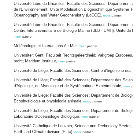
Université Libre de Bruxelles; Faculté des Sciences; Département des
de l'Environnement; Unité Modélisation Biogéochimique Système Terr
Oceanography and Water Geochemistry (LoCGE)
,
meer
, partner
Université Libre de Bruxelles; Faculté des Sciences; Département de
Centre Interuniversitaire de Biologie Marine (ULB - UMH); Unité de 
meer
, partner
Météorologie et Interactions Air-Mer
,
meer
, partner
Universiteit Gent; Faculteit Rechtsgeleerdheid; Vakgroep Europees, pu
recht; Maritiem Instituut
,
meer
, partner
Université de Liège; Faculté des Sciences; Centre d'Ingénierie des Pr
Université de Liège; Faculté des Sciences; Département des Sciences
d'Algologie, de Mycologie et de Systématique Expérimentale
,
meer
, par
Université de Liège; Faculté des Sciences; Département de Biologie, 
Ecophysiologie et physiologie animale
,
meer
, partner
Université de Liège; Faculté des Sciences; Département de Biologie, 
Laboratoire d'Océanologie Biologique
,
meer
, partner
Université Catholique de Louvain; Science and Technology Sector; Ear
Earth and Climate division (ELIc)
,
meer
, partner