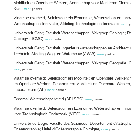
Mobiliteit en Openbare Werken; Agentschap voor Maritieme Dienstverl
Kust
,
meer
, partner
Vlaamse overheid; Beleidsdomein Economie, Wetenschap en Innovati
Wetenschap en Innovatie; Afdeling Technologie en Innovatie
,
meer
, part
Universiteit Gent; Faculteit Wetenschappen; Vakgroep Geologie; Ren
Geology (RCMG)
,
meer
, partner
Universiteit Gent; Faculteit Ingenieurswetenschappen en Architectuur
Techniek; Afdeling Weg- en Waterbouw (AWW)
,
meer
, partner
Universiteit Gent; Faculteit Wetenschappen; Vakgroep Geografie; O
meer
, partner
Vlaamse overheid; Beleidsdomein Mobiliteit en Openbare Werken; Vlaa
en Openbare Werken; Departement Mobiliteit en Openbare Werken; 
Laboratorium (WL)
,
meer
, partner
Federaal Wetenschapsbeleid (BELSPO)
,
meer
, partner
Vlaamse overheid; Beleidsdomein Economie, Wetenschap en Innovati
voor Technologisch Onderzoek (VITO)
,
meer
, partner
Université de Liège; Faculté des Sciences; Département d'Astrophys
Océanographie; Unité d’Océanographie Chimique
,
meer
, partner