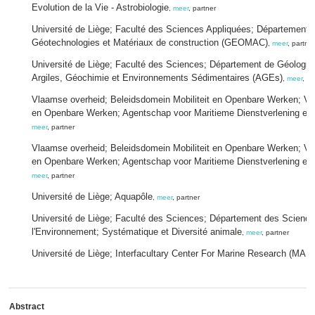
Evolution de la Vie - Astrobiologie
,
meer
, partner
Université de Liège; Faculté des Sciences Appliquées; Département
Géotechnologies et Matériaux de construction (GEOMAC)
,
meer
, partner
Université de Liège; Faculté des Sciences; Département de Géologie;
Argiles, Géochimie et Environnements Sédimentaires (AGEs)
,
meer
, pa
Vlaamse overheid; Beleidsdomein Mobiliteit en Openbare Werken; Vlaa
en Openbare Werken; Agentschap voor Maritieme Dienstverlening e
meer
, partner
Vlaamse overheid; Beleidsdomein Mobiliteit en Openbare Werken; Vlaa
en Openbare Werken; Agentschap voor Maritieme Dienstverlening e
meer
, partner
Université de Liège; Aquapôle
,
meer
, partner
Université de Liège; Faculté des Sciences; Département des Science
l'Environnement; Systématique et Diversité animale
,
meer
, partner
Université de Liège; Interfacultary Center For Marine Research (MAR
Abstract