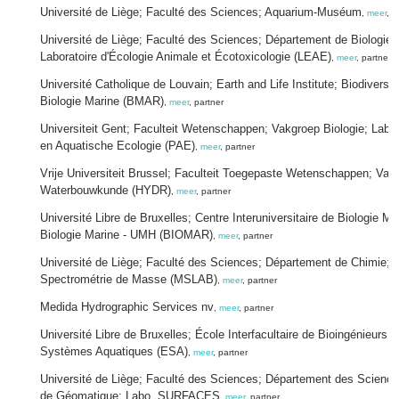
Université de Liège; Faculté des Sciences; Aquarium-Muséum
,
meer
, p
Université de Liège; Faculté des Sciences; Département de Biologie, 
Laboratoire d'Écologie Animale et Écotoxicologie (LEAE)
,
meer
, partner
Université Catholique de Louvain; Earth and Life Institute; Biodiversit
Biologie Marine (BMAR)
,
meer
, partner
Universiteit Gent; Faculteit Wetenschappen; Vakgroep Biologie; Labor
en Aquatische Ecologie (PAE)
,
meer
, partner
Vrije Universiteit Brussel; Faculteit Toegepaste Wetenschappen; Vak
Waterbouwkunde (HYDR)
,
meer
, partner
Université Libre de Bruxelles; Centre Interuniversitaire de Biologie M
Biologie Marine - UMH (BIOMAR)
,
meer
, partner
Université de Liège; Faculté des Sciences; Département de Chimie; L
Spectrométrie de Masse (MSLAB)
,
meer
, partner
Medida Hydrographic Services nv
,
meer
, partner
Université Libre de Bruxelles; École Interfacultaire de Bioingénieurs; 
Systèmes Aquatiques (ESA)
,
meer
, partner
Université de Liège; Faculté des Sciences; Département des Scienc
de Géomatique; Labo. SURFACES
,
meer
, partner