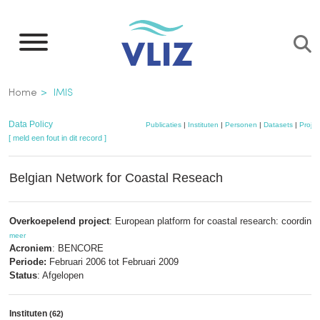
Overslaan
en
naar
de
Kruimelpad
Home
IMIS
inhoud
gaan
Data Policy
Publicaties
|
Instituten
|
Personen
|
Datasets
|
Projec
[ meld een fout in dit record ]
Belgian Network for Coastal Reseach
Overkoepelend project
: European platform for coastal research: coordinat
meer
Acroniem
: BENCORE
Periode:
Februari 2006 tot Februari 2009
Status
: Afgelopen
Instituten
(62)