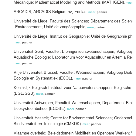
Mécanique; Mathematical Modelling and Methods (MATHGEN)
,
meer
, 
ARCADIS; ARCADIS Belgium nv; Ecolas
,
meer
, partner
Université de Liège; Faculté des Sciences; Département des Science
l'Environnement; Unité de zoogéographie
,
meer
, partner
Université de Liège; Institut de Géographie; Unité de Géographie phy
meer
, partner
Universiteit Gent; Faculteit Bio-ingenieurswetenschappen; Vakgroep
Aquatische Ecologie; Laboratorium voor Aquacultuur en Artemia Ref
meer
, partner
Vrije Universiteit Brussel; Faculteit Wetenschappen; Vakgroep Biolog
Ecologie en Systematiek (ECOL)
,
meer
, partner
Koninklijk Belgisch Instituut voor Natuurwetenschappen; Belgische G
(BGD/GSB)
,
meer
, partner
Universiteit Antwerpen; Faculteit Wetenschappen; Departement Biol
Ecosysteembeheer (ECOBE)
,
meer
, partner
Universiteit Hasselt; Centre for Environmental Sciences; Onderzoeks
Biodiversiteit en Toxicologie (CMKDK)
,
meer
, partner
Vlaamse overheid; Beleidsdomein Mobiliteit en Openbare Werken; Vl