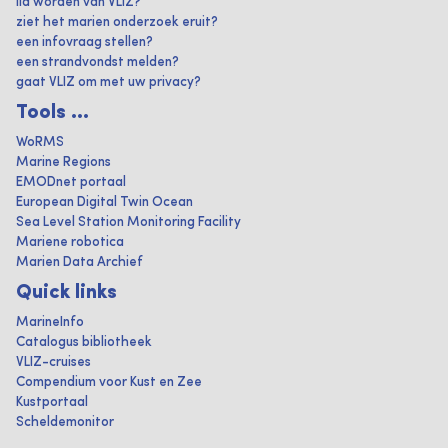
lid worden van VLIZ?
ziet het marien onderzoek eruit?
een infovraag stellen?
een strandvondst melden?
gaat VLIZ om met uw privacy?
Tools ...
WoRMS
Marine Regions
EMODnet portaal
European Digital Twin Ocean
Sea Level Station Monitoring Facility
Mariene robotica
Marien Data Archief
Quick links
MarineInfo
Catalogus bibliotheek
VLIZ-cruises
Compendium voor Kust en Zee
Kustportaal
Scheldemonitor