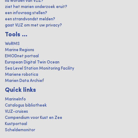
lid worden van VLIZ?
ziet het marien onderzoek eruit?
een infovraag stellen?
een strandvondst melden?
gaat VLIZ om met uw privacy?
Tools ...
WoRMS
Marine Regions
EMODnet portaal
European Digital Twin Ocean
Sea Level Station Monitoring Facility
Mariene robotica
Marien Data Archief
Quick links
MarineInfo
Catalogus bibliotheek
VLIZ-cruises
Compendium voor Kust en Zee
Kustportaal
Scheldemonitor